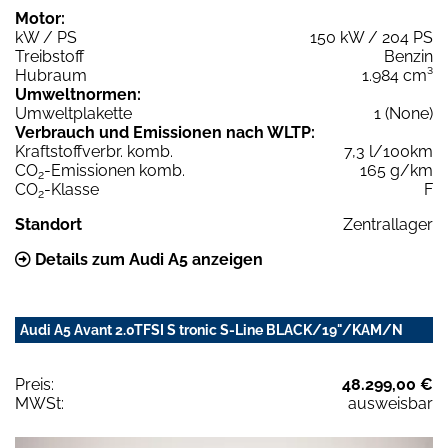
Motor:
kW / PS
150 kW / 204 PS
Treibstoff
Benzin
Hubraum
1.984 cm³
Umweltnormen:
Umweltplakette
1 (None)
Verbrauch und Emissionen nach WLTP:
Kraftstoffverbr. komb.
7,3 l/100km
CO
-Emissionen komb.
165 g/km
2
CO
-Klasse
F
2
Standort
Zentrallager
Details zum Audi A5 anzeigen
Audi A5 Avant 2.0TFSI S tronic S-Line BLACK/19"/KAM/N
Preis:
48.299,00 €
MWSt:
ausweisbar