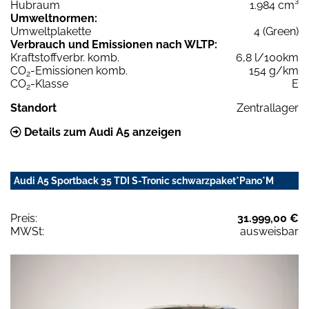
Hubraum
1.984 cm³
Umweltnormen:
Umweltplakette
4 (Green)
Verbrauch und Emissionen nach WLTP:
Kraftstoffverbr. komb.
6,8 l/100km
CO
-Emissionen komb.
154 g/km
2
CO
-Klasse
E
2
Standort
Zentrallager
Details zum Audi A5 anzeigen
Audi A5 Sportback 35 TDI S-Tronic schwarzpaket*Pano*M
Preis:
31.999,00 €
MWSt:
ausweisbar