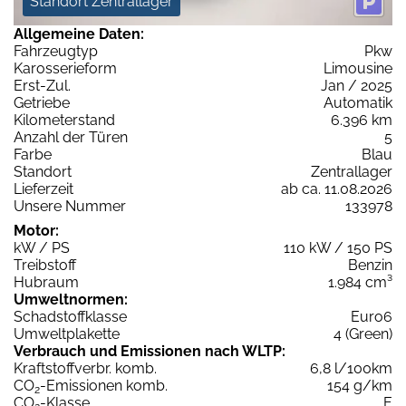
Standort Zentrallager
Allgemeine Daten:
Fahrzeugtyp
Pkw
Karosserieform
Limousine
Erst-Zul.
Jan / 2025
Getriebe
Automatik
Kilometerstand
6.396 km
Anzahl der Türen
5
Farbe
Blau
Standort
Zentrallager
Lieferzeit
ab ca. 11.08.2026
Unsere Nummer
133978
Motor:
kW / PS
110 kW / 150 PS
Treibstoff
Benzin
Hubraum
1.984 cm³
Umweltnormen:
Schadstoffklasse
Euro6
Umweltplakette
4 (Green)
Verbrauch und Emissionen nach WLTP:
Kraftstoffverbr. komb.
6,8 l/100km
CO
-Emissionen komb.
154 g/km
2
CO
-Klasse
E