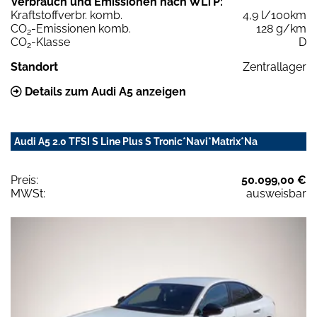
Verbrauch und Emissionen nach WLTP:
Kraftstoffverbr. komb.
4,9 l/100km
CO
-Emissionen komb.
128 g/km
2
CO
-Klasse
D
2
Standort
Zentrallager
Details zum Audi A5 anzeigen
Audi A5 2.0 TFSI S Line Plus S Tronic*Navi*Matrix*Na
Preis:
50.099,00 €
MWSt:
ausweisbar