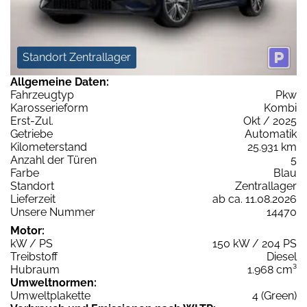
Standort Zentrallager
Allgemeine Daten:
Fahrzeugtyp
Pkw
Karosserieform
Kombi
Erst-Zul.
Okt / 2025
Getriebe
Automatik
Kilometerstand
25.931 km
Anzahl der Türen
5
Farbe
Blau
Standort
Zentrallager
Lieferzeit
ab ca. 11.08.2026
Unsere Nummer
14470
Motor:
kW / PS
150 kW / 204 PS
Treibstoff
Diesel
Hubraum
1.968 cm³
Umweltnormen:
Umweltplakette
4 (Green)