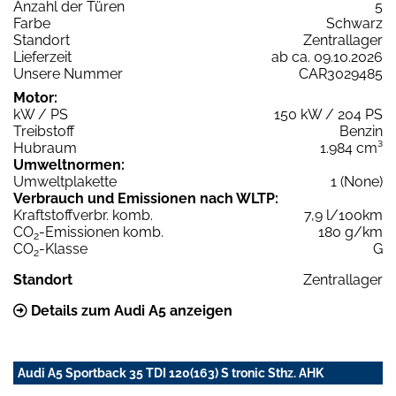
Anzahl der Türen
5
Farbe
Schwarz
Standort
Zentrallager
Lieferzeit
ab ca. 09.10.2026
Unsere Nummer
CAR3029485
Motor:
kW / PS
150 kW / 204 PS
Treibstoff
Benzin
Hubraum
1.984 cm³
Umweltnormen:
Umweltplakette
1 (None)
Verbrauch und Emissionen nach WLTP:
Kraftstoffverbr. komb.
7,9 l/100km
CO
-Emissionen komb.
180 g/km
2
CO
-Klasse
G
2
Standort
Zentrallager
Details zum Audi A5 anzeigen
Audi A5 Sportback 35 TDI 120(163) S tronic Sthz. AHK