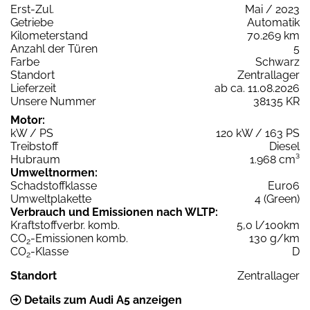
Erst-Zul.
Mai / 2023
Getriebe
Automatik
Kilometerstand
70.269 km
Anzahl der Türen
5
Farbe
Schwarz
Standort
Zentrallager
Lieferzeit
ab ca. 11.08.2026
Unsere Nummer
38135 KR
Motor:
kW / PS
120 kW / 163 PS
Treibstoff
Diesel
Hubraum
1.968 cm³
Umweltnormen:
Schadstoffklasse
Euro6
Umweltplakette
4 (Green)
Verbrauch und Emissionen nach WLTP:
Kraftstoffverbr. komb.
5,0 l/100km
CO
-Emissionen komb.
130 g/km
2
CO
-Klasse
D
2
Standort
Zentrallager
Details zum Audi A5 anzeigen