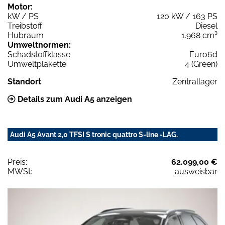
Motor:
kW / PS
120 kW / 163 PS
Treibstoff
Diesel
Hubraum
1.968 cm³
Umweltnormen:
Schadstoffklasse
Euro6d
Umweltplakette
4 (Green)
Standort
Zentrallager
Details zum Audi A5 anzeigen
Audi A5 Avant 2,0 TFSI S tronic quattro S-line -LAG.
Preis:
62.099,00 €
MWSt:
ausweisbar