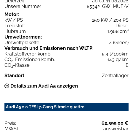
Lieferzeit
ab ca. 11.08.2026
Unsere Nummer
85342_GW_MUE-V
Motor:
kW / PS
150 kW / 204 PS
Treibstoff
Diesel
Hubraum
1.968 cm³
Umweltnormen:
Umweltplakette
4 (Green)
Verbrauch und Emissionen nach WLTP:
Kraftstoffverbr. komb.
5,4 l/100km
CO
-Emissionen komb.
143 g/km
2
CO
-Klasse
E
2
Standort
Zentrallager
Details zum Audi A5 anzeigen
Audi A5 2.0 TFSI 7-Gang S tronic quattro
Preis:
62.599,00 €
MWSt:
ausweisbar