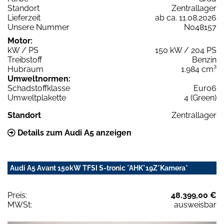
Standort
Zentrallager
Lieferzeit
ab ca. 11.08.2026
Unsere Nummer
N048157
Motor:
kW / PS
150 kW / 204 PS
Treibstoff
Benzin
Hubraum
1.984 cm³
Umweltnormen:
Schadstoffklasse
Euro6
Umweltplakette
4 (Green)
Standort
Zentrallager
Details zum Audi A5 anzeigen
Audi A5 Avant 150kW TFSI S-tronic *AHK*19Z*Kamera*
Preis:
48.399,00 €
MWSt:
ausweisbar