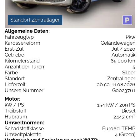
Standort Zentrallager
Allgemeine Daten:
Fahrzeugtyp
Pkw
Karosserieform
Geländewagen
Erst-Zul.
Jul / 2020
Getriebe
Automatik
Kilometerstand
65.000 km
Anzahl der Türen
5
Farbe
Silber
Standort
Zentrallager
Lieferzeit
ab ca. 11.08.2026
Unsere Nummer
G0023761
Motor:
kW / PS
154 kW / 209 PS
Treibstoff
Diesel
Hubraum
2.143 cm³
Umweltnormen:
Schadstoffklasse
Euro6d-TEMP
Umweltplakette
4 (Green)