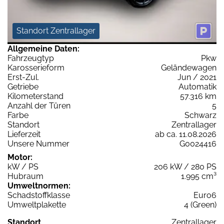
Standort Zentrallager
Allgemeine Daten:
Fahrzeugtyp
Pkw
Karosserieform
Geländewagen
Erst-Zul.
Jun / 2021
Getriebe
Automatik
Kilometerstand
57.316 km
Anzahl der Türen
5
Farbe
Schwarz
Standort
Zentrallager
Lieferzeit
ab ca. 11.08.2026
Unsere Nummer
G0024416
Motor:
kW / PS
206 kW / 280 PS
Hubraum
1.995 cm³
Umweltnormen:
Schadstoffklasse
Euro6
Umweltplakette
4 (Green)
Standort
Zentrallager