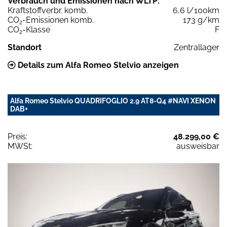
Verbrauch und Emissionen nach WLTP:
Kraftstoffverbr. komb.
6,6 l/100km
CO
-Emissionen komb.
173 g/km
2
CO
-Klasse
F
2
Standort
Zentrallager
Details zum Alfa Romeo Stelvio anzeigen
Alfa Romeo Stelvio QUADRIFOGLIO 2.9 AT8-Q4 #NAVI XENON
DAB+
Preis:
48.299,00 €
MWSt:
ausweisbar