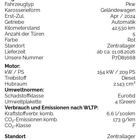
Fahrzeugtyp
Pkw
Karosserieform
Geländewagen
Erst-Zul.
Apr / 2024
Getriebe
Automatik
Kilometerstand
42.530 km
Anzahl der Türen
5
Farbe
Rot
Standort
Zentrallager
Lieferzeit
ab ca. 11.08.2026
Unsere Nummer
P7D81668
Motor:
kW / PS
154 kW / 209 PS
Treibstoff
Diesel
Hubraum
2.143 cm³
Umweltnormen:
Schadstoffklasse
Euro6d
Umweltplakette
4 (Green)
Verbrauch und Emissionen nach WLTP:
Kraftstoffverbr. komb.
6,6 l/100km
CO
-Emissionen komb.
173 g/km
2
CO
-Klasse
F
2
Standort
Zentrallager