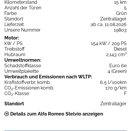
Kilometerstand
15 km
Anzahl der Türen
5
Farbe
Grün
Standort
Zentrallager
Lieferzeit
ab ca. 11.08.2026
Unsere Nummer
19803
Motor:
kW / PS
154 kW / 209 PS
Treibstoff
Diesel
Hubraum
2.143 cm³
Umweltnormen:
Schadstoffklasse
Euro 6e
Umweltplakette
4 (Green)
Verbrauch und Emissionen nach WLTP:
Kraftstoffverbr. komb.
6,5 l/100km
CO
-Emissionen komb.
170 g/km
2
CO
-Klasse
F
2
Standort
Zentrallager
Details zum Alfa Romeo Stelvio anzeigen