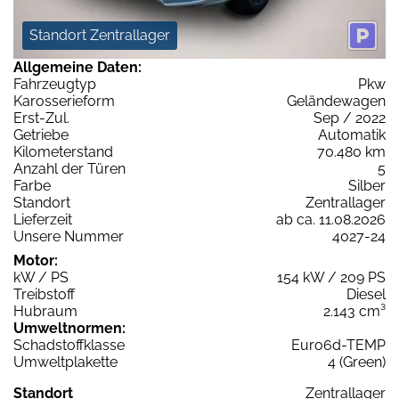
Standort Zentrallager
Allgemeine Daten:
Fahrzeugtyp
Pkw
Karosserieform
Geländewagen
Erst-Zul.
Sep / 2022
Getriebe
Automatik
Kilometerstand
70.480 km
Anzahl der Türen
5
Farbe
Silber
Standort
Zentrallager
Lieferzeit
ab ca. 11.08.2026
Unsere Nummer
4027-24
Motor:
kW / PS
154 kW / 209 PS
Treibstoff
Diesel
Hubraum
2.143 cm³
Umweltnormen:
Schadstoffklasse
Euro6d-TEMP
Umweltplakette
4 (Green)
Standort
Zentrallager