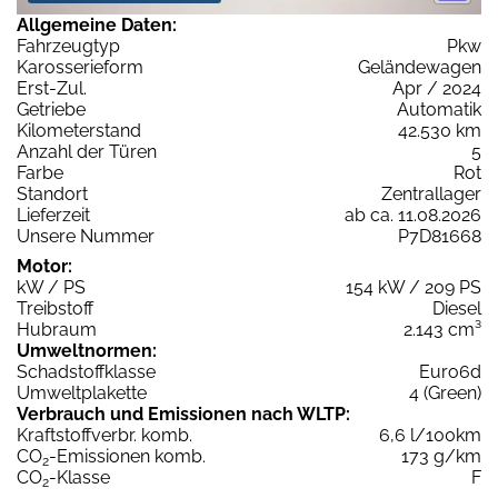
Allgemeine Daten:
Fahrzeugtyp
Pkw
Karosserieform
Geländewagen
Erst-Zul.
Apr / 2024
Getriebe
Automatik
Kilometerstand
42.530 km
Anzahl der Türen
5
Farbe
Rot
Standort
Zentrallager
Lieferzeit
ab ca. 11.08.2026
Unsere Nummer
P7D81668
Motor:
kW / PS
154 kW / 209 PS
Treibstoff
Diesel
Hubraum
2.143 cm³
Umweltnormen:
Schadstoffklasse
Euro6d
Umweltplakette
4 (Green)
Verbrauch und Emissionen nach WLTP:
Kraftstoffverbr. komb.
6,6 l/100km
CO
-Emissionen komb.
173 g/km
2
CO
-Klasse
F
2