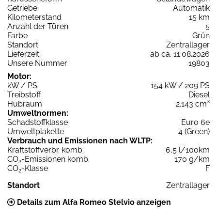
Getriebe
Automatik
Kilometerstand
15 km
Anzahl der Türen
5
Farbe
Grün
Standort
Zentrallager
Lieferzeit
ab ca. 11.08.2026
Unsere Nummer
19803
Motor:
kW / PS
154 kW / 209 PS
Treibstoff
Diesel
Hubraum
2.143 cm³
Umweltnormen:
Schadstoffklasse
Euro 6e
Umweltplakette
4 (Green)
Verbrauch und Emissionen nach WLTP:
Kraftstoffverbr. komb.
6,5 l/100km
CO
-Emissionen komb.
170 g/km
2
CO
-Klasse
F
2
Standort
Zentrallager
Details zum Alfa Romeo Stelvio anzeigen