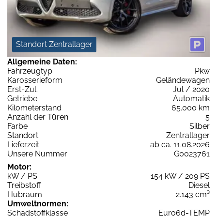
Standort Zentrallager
Allgemeine Daten:
Fahrzeugtyp
Pkw
Karosserieform
Geländewagen
Erst-Zul.
Jul / 2020
Getriebe
Automatik
Kilometerstand
65.000 km
Anzahl der Türen
5
Farbe
Silber
Standort
Zentrallager
Lieferzeit
ab ca. 11.08.2026
Unsere Nummer
G0023761
Motor:
kW / PS
154 kW / 209 PS
Treibstoff
Diesel
Hubraum
2.143 cm³
Umweltnormen:
Schadstoffklasse
Euro6d-TEMP