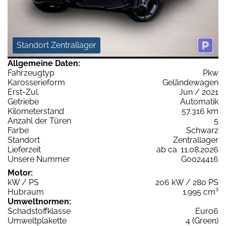
Standort Zentrallager
Allgemeine Daten:
Fahrzeugtyp
Pkw
Karosserieform
Geländewagen
Erst-Zul.
Jun / 2021
Getriebe
Automatik
Kilometerstand
57.316 km
Anzahl der Türen
5
Farbe
Schwarz
Standort
Zentrallager
Lieferzeit
ab ca. 11.08.2026
Unsere Nummer
G0024416
Motor:
kW / PS
206 kW / 280 PS
Hubraum
1.995 cm³
Umweltnormen:
Schadstoffklasse
Euro6
Umweltplakette
4 (Green)