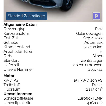
Standort Zentrallager
Allgemeine Daten:
Fahrzeugtyp
Pkw
Karosserieform
Geländewagen
Erst-Zul.
Sep / 2022
Getriebe
Automatik
Kilometerstand
70.480 km
Anzahl der Türen
5
Farbe
Silber
Standort
Zentrallager
Lieferzeit
ab ca. 11.08.2026
Unsere Nummer
4027-24
Motor:
kW / PS
154 kW / 209 PS
Treibstoff
Diesel
Hubraum
2.143 cm³
Umweltnormen:
Schadstoffklasse
Euro6d-TEMP
Umweltplakette
4 (Green)