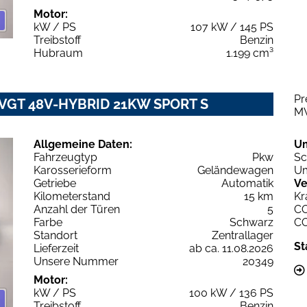
Motor:
kW / PS
107 kW / 145 PS
Treibstoff
Benzin
Hubraum
1.199 cm³
Pr
2 VGT 48V-HYBRID 21KW SPORT S
M
Allgemeine Daten:
U
Fahrzeugtyp
Pkw
Sc
Karosserieform
Geländewagen
Um
Getriebe
Automatik
Ve
Kilometerstand
15 km
Kr
Anzahl der Türen
5
C
Farbe
Schwarz
C
Standort
Zentrallager
St
Lieferzeit
ab ca. 11.08.2026
Unsere Nummer
20349
Motor:
kW / PS
100 kW / 136 PS
Treibstoff
Benzin