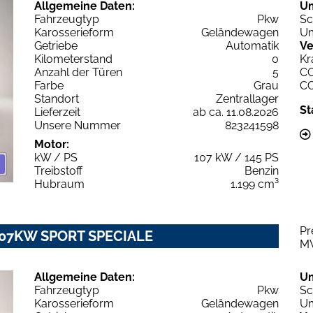
Allgemeine Daten:
U
Fahrzeugtyp
Pkw
Sc
Karosserieform
Geländewagen
Um
Getriebe
Automatik
Ve
Kilometerstand
0
Kr
Anzahl der Türen
5
C
Farbe
Grau
C
Standort
Zentrallager
St
Lieferzeit
ab ca. 11.08.2026
Unsere Nummer
823241598
Motor:
kW / PS
107 kW / 145 PS
Treibstoff
Benzin
Hubraum
1.199 cm³
Pr
T 107KW SPORT SPECIALE
M
Allgemeine Daten:
U
Fahrzeugtyp
Pkw
Sc
Karosserieform
Geländewagen
Um