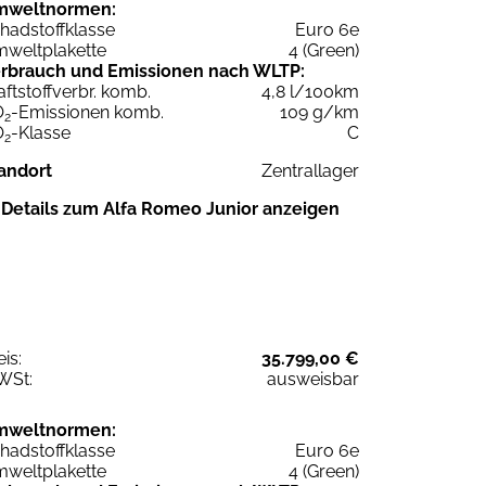
mweltnormen:
hadstoffklasse
Euro 6e
weltplakette
4 (Green)
rbrauch und Emissionen nach WLTP:
aftstoffverbr. komb.
4,8 l/100km
O
-Emissionen komb.
109 g/km
2
O
-Klasse
C
2
andort
Zentrallager
Details zum Alfa Romeo Junior anzeigen
eis:
35.799,00 €
WSt:
ausweisbar
mweltnormen:
hadstoffklasse
Euro 6e
weltplakette
4 (Green)