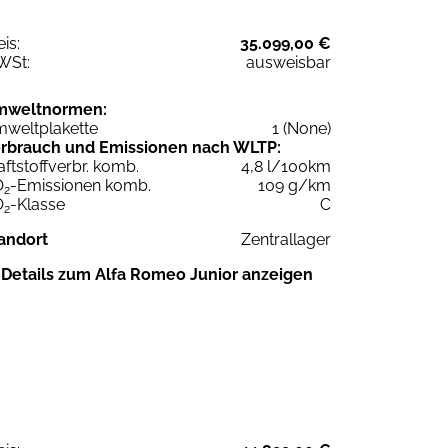
eis:
35.099,00 €
WSt:
ausweisbar
mweltnormen:
weltplakette
1 (None)
rbrauch und Emissionen nach WLTP:
aftstoffverbr. komb.
4,8 l/100km
O
-Emissionen komb.
109 g/km
2
O
-Klasse
C
2
andort
Zentrallager
Details zum Alfa Romeo Junior anzeigen