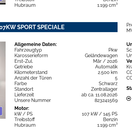
Hubraum
1.199 cm³
Pr
T 107KW SPORT SPECIALE
M
Allgemeine Daten:
U
Fahrzeugtyp
Pkw
Sc
Karosserieform
Geländewagen
Um
Erst-Zul.
Mär / 2026
Ve
Getriebe
Automatik
Kr
Kilometerstand
2.500 km
C
Anzahl der Türen
5
C
Farbe
Schwarz
St
Standort
Zentrallager
Lieferzeit
ab ca. 11.08.2026
Unsere Nummer
823241569
Motor:
kW / PS
107 kW / 145 PS
Treibstoff
Benzin
Hubraum
1.199 cm³