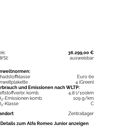
eis:
36.299,00 €
WSt:
ausweisbar
mweltnormen:
hadstoffklasse
Euro 6e
weltplakette
4 (Green)
rbrauch und Emissionen nach WLTP:
aftstoffverbr. komb.
4,8 l/100km
O
-Emissionen komb.
109 g/km
2
O
-Klasse
C
2
andort
Zentrallager
Details zum Alfa Romeo Junior anzeigen