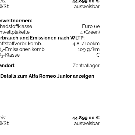
eis:
44.899,00 €
WSt:
ausweisbar
mweltnormen:
hadstoffklasse
Euro 6e
weltplakette
4 (Green)
rbrauch und Emissionen nach WLTP:
aftstoffverbr. komb.
4,8 l/100km
O
-Emissionen komb.
109 g/km
2
O
-Klasse
C
2
andort
Zentrallager
Details zum Alfa Romeo Junior anzeigen
eis:
44.899,00 €
WSt:
ausweisbar