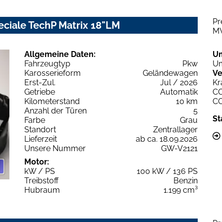
Pr
eciale TechP Matrix 18"LM
M
Allgemeine Daten:
U
Fahrzeugtyp
Pkw
Um
Karosserieform
Geländewagen
Ve
Erst-Zul.
Jul / 2026
Kr
Getriebe
Automatik
C
Kilometerstand
10 km
C
Anzahl der Türen
5
St
Farbe
Grau
Standort
Zentrallager
Lieferzeit
ab ca. 18.09.2026
Unsere Nummer
GW-V2121
Motor:
kW / PS
100 kW / 136 PS
Treibstoff
Benzin
Hubraum
1.199 cm³