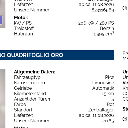
Lieferzeit
ab ca. 11.08.2026
Unsere Nummer
823116569
Motor:
kW / PS
206 kW / 280 PS
Treibstoff
Benzin
Hubraum
1.995 cm³
Pr
URBO QUADRIFOGLIO ORO
M
Allgemeine Daten:
U
Fahrzeugtyp
Pkw
Um
Karosserieform
Limousine
Ve
Getriebe
Automatik
Kr
Kilometerstand
15 km
C
Anzahl der Türen
5
C
Farbe
Rot
St
Standort
Zentrallager
Lieferzeit
ab ca. 11.08.2026
Unsere Nummer
21165