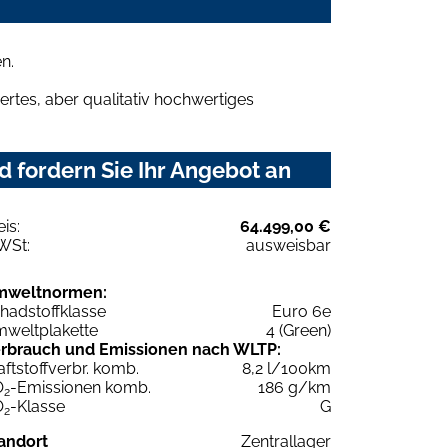
n.
rtes, aber qualitativ hochwertiges
 fordern Sie Ihr Angebot an
eis:
64.499,00 €
WSt:
ausweisbar
mweltnormen:
hadstoffklasse
Euro 6e
weltplakette
4 (Green)
rbrauch und Emissionen nach WLTP:
aftstoffverbr. komb.
8,2 l/100km
O
-Emissionen komb.
186 g/km
2
O
-Klasse
G
2
andort
Zentrallager