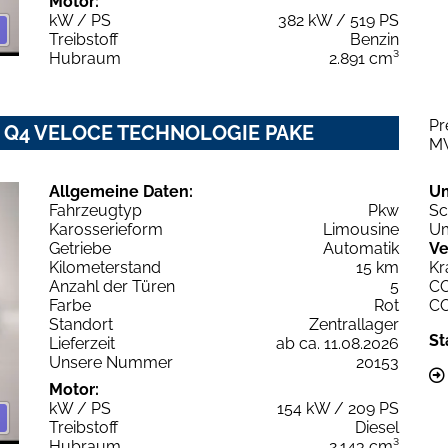
Motor:
kW / PS
382 kW / 519 PS
Treibstoff
Benzin
Hubraum
2.891 cm³
Pr
6V Q4 VELOCE TECHNOLOGIE PAKE
M
Allgemeine Daten:
U
Fahrzeugtyp
Pkw
Sc
Karosserieform
Limousine
Um
Getriebe
Automatik
Ve
Kilometerstand
15 km
Kr
Anzahl der Türen
5
C
Farbe
Rot
C
Standort
Zentrallager
St
Lieferzeit
ab ca. 11.08.2026
Unsere Nummer
20153
Motor:
kW / PS
154 kW / 209 PS
Treibstoff
Diesel
Hubraum
2.143 cm³