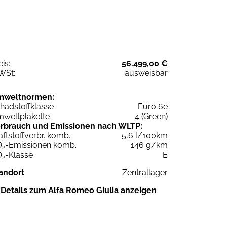
eis:
56.499,00 €
WSt:
ausweisbar
mweltnormen:
hadstoffklasse
Euro 6e
weltplakette
4 (Green)
rbrauch und Emissionen nach WLTP:
aftstoffverbr. komb.
5,6 l/100km
O
-Emissionen komb.
146 g/km
2
O
-Klasse
E
2
andort
Zentrallager
Details zum Alfa Romeo Giulia anzeigen