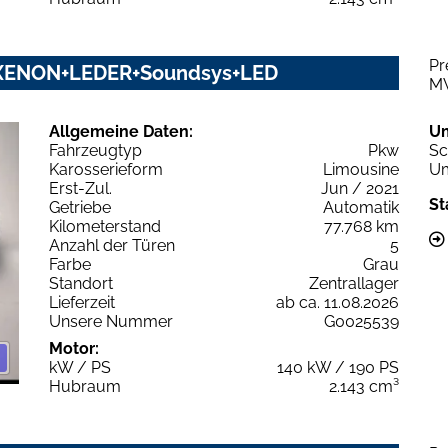
Pr
M+XENON+LEDER+Soundsys+LED
M
Allgemeine Daten:
U
Fahrzeugtyp
Pkw
Sc
Karosserieform
Limousine
Um
Erst-Zul.
Jun / 2021
St
Getriebe
Automatik
Kilometerstand
77.768 km
Anzahl der Türen
5
Farbe
Grau
Standort
Zentrallager
Lieferzeit
ab ca. 11.08.2026
Unsere Nummer
G0025539
Motor:
kW / PS
140 kW / 190 PS
Hubraum
2.143 cm³