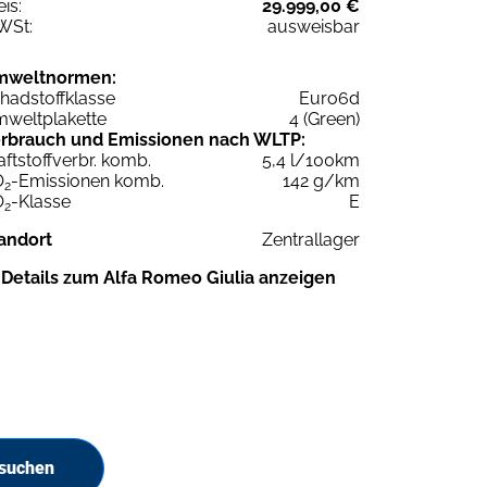
eis:
29.999,00 €
WSt:
ausweisbar
mweltnormen:
hadstoffklasse
Euro6d
weltplakette
4 (Green)
rbrauch und Emissionen nach WLTP:
aftstoffverbr. komb.
5,4 l/100km
O
-Emissionen komb.
142 g/km
2
O
-Klasse
E
2
andort
Zentrallager
Details zum Alfa Romeo Giulia anzeigen
 suchen