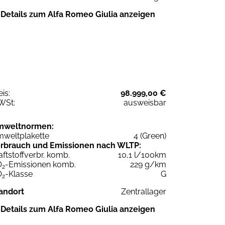
Details zum Alfa Romeo Giulia anzeigen
eis:
98.999,00 €
WSt:
ausweisbar
mweltnormen:
weltplakette
4 (Green)
rbrauch und Emissionen nach WLTP:
aftstoffverbr. komb.
10,1 l/100km
O
-Emissionen komb.
229 g/km
2
O
-Klasse
G
2
andort
Zentrallager
Details zum Alfa Romeo Giulia anzeigen