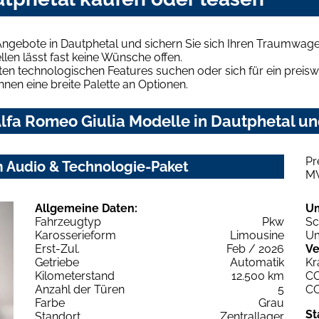
Angebote in Dautphetal und sichern Sie sich Ihren Traumwage
len lässt fast keine Wünsche offen.
en technologischen Features suchen oder sich für ein preiswe
hnen eine breite Palette an Optionen.
lfa Romeo Giulia Modelle in Dautphetal und
Pr
m Audio & Technologie-Paket
M
Allgemeine Daten:
U
Fahrzeugtyp
Pkw
Sc
Karosserieform
Limousine
Um
Erst-Zul.
Feb / 2026
Ve
Getriebe
Automatik
Kr
Kilometerstand
12.500 km
C
Anzahl der Türen
5
C
Farbe
Grau
St
Standort
Zentrallager