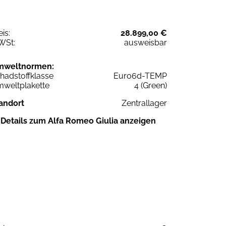
eis:
28.899,00 €
WSt:
ausweisbar
mweltnormen:
hadstoffklasse
Euro6d-TEMP
weltplakette
4 (Green)
andort
Zentrallager
Details zum Alfa Romeo Giulia anzeigen