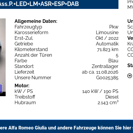
Pr
V+Ass.P.+LED+LM+ASR+ESP+DAB
M
Allgemeine Daten:
U
Fahrzeugtyp
Pkw
Sc
Karosserieform
Limousine
Um
Erst-Zul.
Okt / 2022
Ve
Getriebe
Automatik
Kr
Kilometerstand
71.823 km
C
Anzahl der Türen
5
C
Farbe
Blau
St
Standort
Zentrallager
Lieferzeit
ab ca. 11.08.2026
Unsere Nummer
G0025385
Motor:
kW / PS
140 kW / 190 PS
Treibstoff
Diesel
Hubraum
2.143 cm³
ere Alfa Romeo Giulia und andere Fahrzeuge können Sie hier