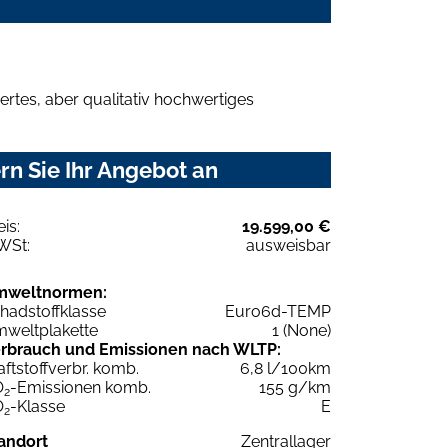
rtes, aber qualitativ hochwertiges
n Sie Ihr Angebot an
eis:
19.599,00 €
WSt:
ausweisbar
mweltnormen:
hadstoffklasse
Euro6d-TEMP
weltplakette
1 (None)
rbrauch und Emissionen nach WLTP:
aftstoffverbr. komb.
6,8 l/100km
O
-Emissionen komb.
155 g/km
2
O
-Klasse
E
2
andort
Zentrallager