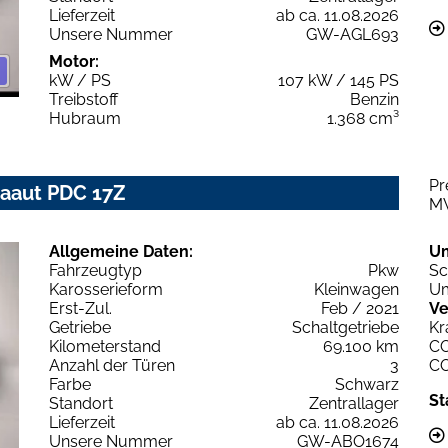
Lieferzeit
ab ca. 11.08.2026
Unsere Nummer
GW-AGL693
Motor:
kW / PS
107 kW / 145 PS
Treibstoff
Benzin
Hubraum
1.368 cm³
Pr
imaaut PDC 17Z
M
Allgemeine Daten:
U
Fahrzeugtyp
Pkw
Sc
Karosserieform
Kleinwagen
Um
Erst-Zul.
Feb / 2021
Ve
Getriebe
Schaltgetriebe
Kr
Kilometerstand
69.100 km
C
Anzahl der Türen
3
C
Farbe
Schwarz
St
Standort
Zentrallager
Lieferzeit
ab ca. 11.08.2026
Unsere Nummer
GW-ABO1674