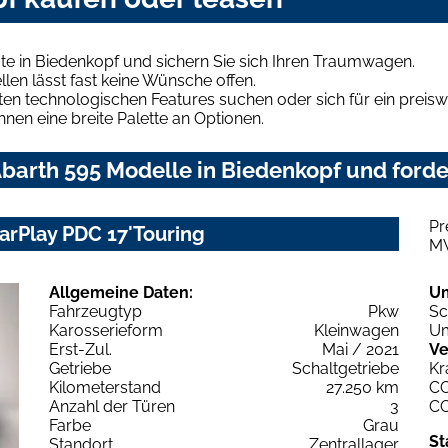
e in Biedenkopf und sichern Sie sich Ihren Traumwagen.
len lässt fast keine Wünsche offen.
en technologischen Features suchen oder sich für ein preiswe
hnen eine breite Palette an Optionen.
barth 595 Modelle in Biedenkopf und forder
Pr
CarPlay PDC 17'Touring
M
Allgemeine Daten:
U
Fahrzeugtyp
Pkw
Sc
Karosserieform
Kleinwagen
Um
Erst-Zul.
Mai / 2021
Ve
Getriebe
Schaltgetriebe
Kr
Kilometerstand
27.250 km
C
Anzahl der Türen
3
C
Farbe
Grau
St
Standort
Zentrallager