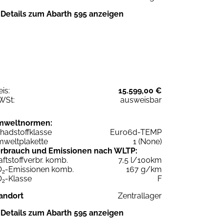
Details zum Abarth 595 anzeigen
eis:
15.599,00 €
WSt:
ausweisbar
mweltnormen:
hadstoffklasse
Euro6d-TEMP
weltplakette
1 (None)
rbrauch und Emissionen nach WLTP:
aftstoffverbr. komb.
7,5 l/100km
O
-Emissionen komb.
167 g/km
2
O
-Klasse
F
2
andort
Zentrallager
Details zum Abarth 595 anzeigen