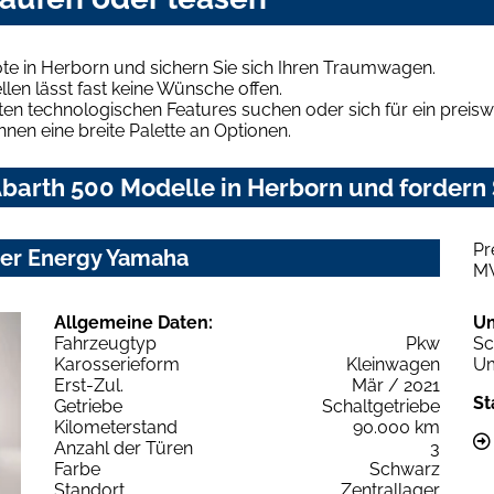
te in Herborn und sichern Sie sich Ihren Traumwagen.
len lässt fast keine Wünsche offen.
en technologischen Features suchen oder sich für ein preiswe
hnen eine breite Palette an Optionen.
barth 500 Modelle in Herborn und fordern 
Pr
ter Energy Yamaha
M
Allgemeine Daten:
U
Fahrzeugtyp
Pkw
Sc
Karosserieform
Kleinwagen
Um
Erst-Zul.
Mär / 2021
St
Getriebe
Schaltgetriebe
Kilometerstand
90.000 km
Anzahl der Türen
3
Farbe
Schwarz
Standort
Zentrallager