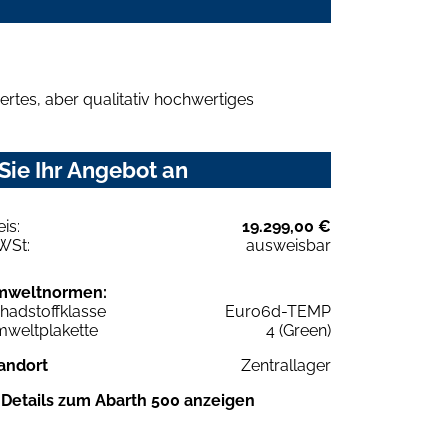
rtes, aber qualitativ hochwertiges
Sie Ihr Angebot an
eis:
19.299,00 €
WSt:
ausweisbar
mweltnormen:
hadstoffklasse
Euro6d-TEMP
weltplakette
4 (Green)
andort
Zentrallager
Details zum Abarth 500 anzeigen