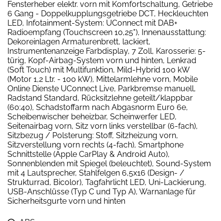
Fensterheber elektr. vorn mit Komfortschaltung, Getriebe
6 Gang - Doppelkupplungsgetriebe DCT, Heckleuchten
LED, Infotainment-System: UConnect mit DAB+
Radioempfang (Touchscreen 10,25"), Innenausstattung:
Dekoreinlagen Armaturenbrett, lackiert,
Instrumentenanzeige Farbdisplay, 7 Zoll, Karosserie: 5-
türig, Kopf-Airbag-System vorn und hinten, Lenkrad
(Soft Touch) mit Multifunktion, Mild-Hybrid 100 kW
(Motor 1,2 Ltr. - 100 kW), Mittelarmlehne vorn, Mobile
Online Dienste UConnect Live, Parkbremse manuell,
Radstand Standard, Rücksitzlehne geteilt/klappbar
(60:40), Schadstoffarm nach Abgasnorm Euro 6e,
Scheibenwischer beheizbar, Scheinwerfer LED,
Seitenairbag vorn, Sitz vorn links verstellbar (6-fach),
Sitzbezug / Polsterung: Stoff, Sitzheizung vorn,
Sitzverstellung vorn rechts (4-fach), Smartphone
Schnittstelle (Apple CarPlay & Android Auto),
Sonnenblenden mit Spiegel (beleuchtet), Sound-System
mit 4 Lautsprecher, Stahlfelgen 6,5x16 (Design- /
Strukturrad, Bicolor), Tagfahrlicht LED, Uni-Lackierung,
USB-Anschlüsse (Typ C und Typ A), Warnanlage für
Sicherheitsgurte vorn und hinten