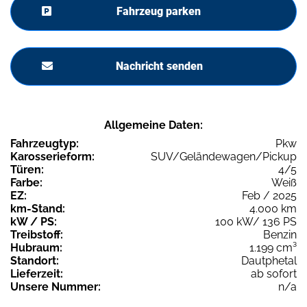
Fahrzeug parken
Nachricht senden
Allgemeine Daten:
Fahrzeugtyp:
Pkw
Karosserieform:
SUV/Geländewagen/Pickup
Türen:
4/5
Farbe:
Weiß
EZ:
Feb / 2025
km-Stand:
4.000 km
kW / PS:
100 kW/ 136 PS
Treibstoff:
Benzin
Hubraum:
1.199 cm³
Standort:
Dautphetal
Lieferzeit:
ab sofort
Unsere Nummer:
n/a