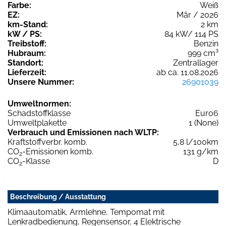
Farbe:
Weiß
EZ:
Mär / 2026
km-Stand:
2 km
kW / PS:
84 kW/ 114 PS
Treibstoff:
Benzin
Hubraum:
999 cm³
Standort:
Zentrallager
Lieferzeit:
ab ca. 11.08.2026
Unsere Nummer:
26901039
Umweltnormen:
Schadstoffklasse
Euro6
Umweltplakette
1 (None)
Verbrauch und Emissionen nach WLTP:
Kraftstoffverbr. komb.
5,8 l/100km
CO
-Emissionen komb.
131 g/km
2
CO
-Klasse
D
2
Beschreibung / Ausstattung
Klimaautomatik, Armlehne, Tempomat mit
Lenkradbedienung, Regensensor, 4 Elektrische