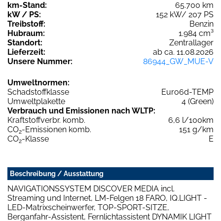
km-Stand:
65.700 km
kW / PS:
152 kW/ 207 PS
Treibstoff:
Benzin
Hubraum:
1.984 cm³
Standort:
Zentrallager
Lieferzeit:
ab ca. 11.08.2026
Unsere Nummer:
86944_GW_MUE-V
Umweltnormen:
Schadstoffklasse
Euro6d-TEMP
Umweltplakette
4 (Green)
Verbrauch und Emissionen nach WLTP:
Kraftstoffverbr. komb.
6,6 l/100km
CO
-Emissionen komb.
151 g/km
2
CO
-Klasse
E
2
Beschreibung / Ausstattung
NAVIGATIONSSYSTEM DISCOVER MEDIA incl.
Streaming und Internet, LM-Felgen 18 FARO, IQ.LIGHT -
LED-Matrixscheinwerfer, TOP-SPORT-SITZE,
Berganfahr-Assistent, Fernlichtassistent DYNAMIK LIGHT