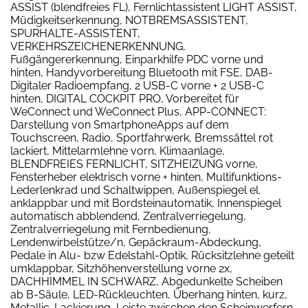
ASSIST (blendfreies FL), Fernlichtassistent LIGHT ASSIST,
Müdigkeitserkennung, NOTBREMSASSISTENT,
SPURHALTE-ASSISTENT,
VERKEHRSZEICHENERKENNUNG,
Fußgängererkennung, Einparkhilfe PDC vorne und
hinten, Handyvorbereitung Bluetooth mit FSE, DAB-
Digitaler Radioempfang, 2 USB-C vorne + 2 USB-C
hinten, DIGITAL COCKPIT PRO, Vorbereitet für
WeConnect und WeConnect Plus, APP-CONNECT:
Darstellung von SmartphoneApps auf dem
Touchscreen, Radio, Sportfahrwerk, Bremssättel rot
lackiert, Mittelarmlehne vorn, Klimaanlage,
BLENDFREIES FERNLICHT, SITZHEIZUNG vorne,
Fensterheber elektrisch vorne + hinten, Multifunktions-
Lederlenkrad und Schaltwippen, Außenspiegel el.
anklappbar und mit Bordsteinautomatik, Innenspiegel
automatisch abblendend, Zentralverriegelung,
Zentralverriegelung mit Fernbedienung,
Lendenwirbelstütze/n, Gepäckraum-Abdeckung,
Pedale in Alu- bzw Edelstahl-Optik, Rücksitzlehne geteilt
umklappbar, Sitzhöhenverstellung vorne 2x,
DACHHIMMEL IN SCHWARZ, Abgedunkelte Scheiben
ab B-Säule, LED-Rückleuchten, Überhang hinten, kurz,
Metallic-Lackierung, Leiste zwischen den Scheinwerfern