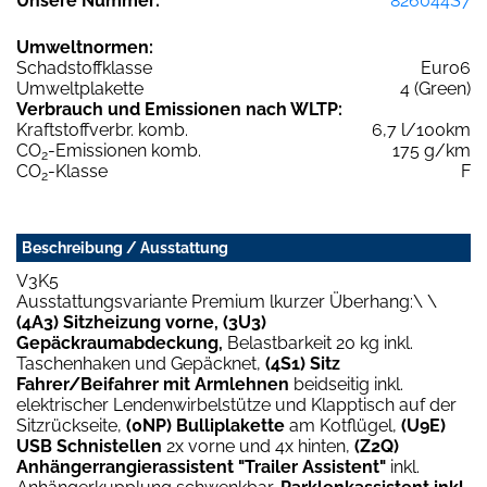
Unsere Nummer:
826044S7
Umweltnormen:
Schadstoffklasse
Euro6
Umweltplakette
4 (Green)
Verbrauch und Emissionen nach WLTP:
Kraftstoffverbr. komb.
6,7 l/100km
CO
-Emissionen komb.
175 g/km
2
CO
-Klasse
F
2
Beschreibung / Ausstattung
V3K5
Ausstattungsvariante Premium lkurzer Überhang:\ \
(4A3) Sitzheizung vorne, (3U3)
Gepäckraumabdeckung,
Belastbarkeit 20 kg inkl.
Taschenhaken und Gepäcknet,
(4S1) Sitz
Fahrer/Beifahrer mit Armlehnen
beidseitig inkl.
elektrischer Lendenwirbelstütze und Klapptisch auf der
Sitzrückseite,
(0NP) Bulliplakette
am Kotflügel,
(U9E)
USB Schnistellen
2x vorne und 4x hinten,
(Z2Q)
Anhängerrangierassistent "Trailer Assistent"
inkl.