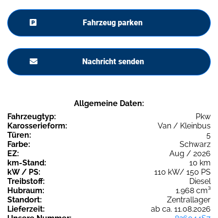
Fahrzeug parken
Nachricht senden
Allgemeine Daten:
Fahrzeugtyp:
Pkw
Karosserieform:
Van / Kleinbus
Türen:
5
Farbe:
Schwarz
EZ:
Aug / 2026
km-Stand:
10 km
kW / PS:
110 kW/ 150 PS
Treibstoff:
Diesel
Hubraum:
1.968 cm³
Standort:
Zentrallager
Lieferzeit:
ab ca. 11.08.2026