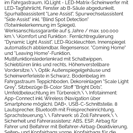
im Fahrgastraum, IQ.Light - LED-Matrix-Scheinwerfer mit
LED-Tagfahrlicht, Fenster ab B-Säule abgedunkelt,
Spurhalteassistent "Lane Assist", Spurwechselassistent
"Side Assist" inkl. "Blind Spot Detection"
(Totwinkelerkennung im Spiegel),
Werksanschlussgarantie auf 5 Jahre / max. 100.000
km.\ \Komfort und Funktion : Fernlichtregulierung
"Dynamic Light Assist", LED-Rückleuchten, Innenspiegel
automatisch abblendbar, Regensensor, "Coming Home"
und "Leaving Home"-Funktion,
Multifunktionslederlenkrad mit Schaltwippen,
Schiebtüren links und rechts, Höhenverstellbare
Vordersitze,\ \ Optik: Außenspiegelgehäuse und
Scheinwerferleiste in Schwarz, Bodenbelag im
Fahrgastraum Teppichboden, Dekoreinlagen "Scale Light
Grey", Sitzbezüge Bi-Color Stoff "Bright Dots",
Umfeldbeleuchtung im Türbereich,\ \ Infotainment:
App-Connect inkl. Wireless (Navigation über
Smartphone möglich), DAB+, USB-C-Schnittstelle, 8
Lautsprecher, Bluetooth mit Freisprecheinrichtung,
Sprachsteuerung,\ \ Fahrwerk: 16 Zoll Fahrwerk,\ \
Sicherheit und Fahrerassistenz: ABS, ESP, Airbag für
Fahrer und Beifahrer mit Beifahrer-Airbag-Deaktivierung,
Seiten- und Kopfairbags vorne, Kopfairbags für die