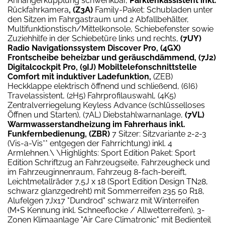
Anhängerkupplung schwenkbar,
Parklenkassistent inkl.
Rückfahrkamera
, (Z3A)
Family-Paket: Schubladen unter
den Sitzen im Fahrgastraum und 2 Abfallbehälter,
Multifunktionstisch/Mittelkonsole, Schiebefenster sowie
Zuziehhilfe in der Schiebetüre links und rechts,
(7UY)
Radio Navigationssystem Discover Pro, (4GX)
Frontscheibe beheizbar und geräuschdämmend, (7J2)
Digitalcockpit Pro, (9IJ) Mobiltelefonschnittstelle
Comfort mit induktiver Ladefunktion,
(ZEB)
Heckklappe elektrisch öffnend und schließend, (6I6)
Travelassistent, (2H5) Fahrprofilauswahl, (4K5)
Zentralverriegelung Keyless Advance (schlüsselloses
Öffnen und Starten), (7AL) Diebstahlwarnanlage,
(7VL)
Warmwasserstandheizung im Fahrerhaus inkl.
Funkfernbedienung, (ZBR)
7 Sitzer: Sitzvariante 2-2-3
(Vis-a-Vis** entgegen der Fahrrichtung) inkl. 4
Armlehnen.\ \Highlights: Sport Edition Paket: Sport
Edition Schriftzug an Fahrzeugseite, Fahrzeugheck und
im Fahrzeuginnenraum, Fahrzeug 8-fach-bereift,
Leichtmetallräder 7,5J x 18 (Sport Edition Design TN28,
schwarz glanzgedreht) mit Sommerreifen 235 50 R18,
Alufelgen 7Jx17 "Dundrod" schwarz mit Winterreifen
(M+S Kennung inkl. Schneeflocke / Allwetterreifen), 3-
Zonen Klimaanlage "Air Care Climatronic" mit Bedienteil