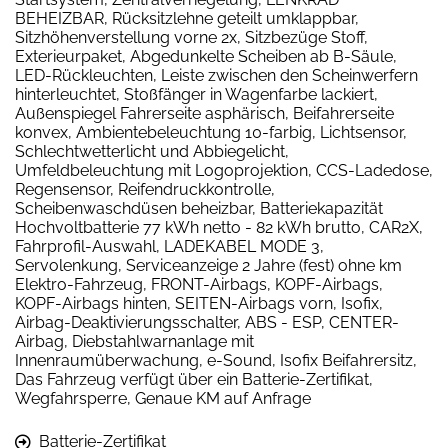
BEHEIZBAR, Rücksitzlehne geteilt umklappbar,
Sitzhöhenverstellung vorne 2x, Sitzbezüge Stoff,
Exterieurpaket, Abgedunkelte Scheiben ab B-Säule,
LED-Rückleuchten, Leiste zwischen den Scheinwerfern
hinterleuchtet, Stoßfänger in Wagenfarbe lackiert,
Außenspiegel Fahrerseite asphärisch, Beifahrerseite
konvex, Ambientebeleuchtung 10-farbig, Lichtsensor,
Schlechtwetterlicht und Abbiegelicht,
Umfeldbeleuchtung mit Logoprojektion, CCS-Ladedose,
Regensensor, Reifendruckkontrolle,
Scheibenwaschdüsen beheizbar, Batteriekapazität
Hochvoltbatterie 77 kWh netto - 82 kWh brutto, CAR2X,
Fahrprofil-Auswahl, LADEKABEL MODE 3,
Servolenkung, Serviceanzeige 2 Jahre (fest) ohne km
Elektro-Fahrzeug, FRONT-Airbags, KOPF-Airbags,
KOPF-Airbags hinten, SEITEN-Airbags vorn, Isofix,
Airbag-Deaktivierungsschalter, ABS - ESP, CENTER-
Airbag, Diebstahlwarnanlage mit
Innenraumüberwachung, e-Sound, Isofix Beifahrersitz,
Das Fahrzeug verfügt über ein Batterie-Zertifikat,
Wegfahrsperre, Genaue KM auf Anfrage
Batterie-Zertifikat