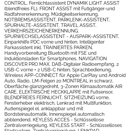
CONTROL, Fernlichtassistent DYNAMIK LIGHT ASSIST
(blendfreies FL), FRONT ASSIST mit Fußgänger-und
Radfahrererkennung, Müdigkeitserkennung,
NOTBREMSASSISTENT, PARKLENK-ASSISTENT,
SPURHALTE-ASSISTENT, TRAVEL ASSIST,
VERKEHRSZEICHENERKENNUNG,
SPURWECHSELASSISTENT - AUSPARK-ASSISTENT,
Einparkhilfe PDC vorne und hinten, Intelligenter
Parkassistent inkl. TRAINIERTES PARKEN,
Handyvorbereitung Bluetooth mit FSE und
Induktionsladen für Smartphones, NAVIGATION
DISCOVER PRO MAX, DAB-Digitaler Radioempfang, 2
USB-C vorne + 2 USB-C hinten, Sprachbedienung,
Wireless APP-CONNECT für Apple CarPlay und Android
Auto, Radio, LM-Felgen 20 MONTREAL in schwarz,
Oberfläche glanzgedreht, 3-Zonen Klimaautomatik AIR
CARE, ELEKTRISCHE HECKKLAPPE mit Fußsensor,
BLENDFREIES FERNLICHT, SITZHEIZUNG vorne,
Fensterheber elektrisch, Lenkrad mit Multifunktion,
Außenspiegel el. anklappbar und mit
Bordsteinautomatik, Innenspiegel automatisch
abblendend, KEYLESS ACCES - Schlüssellose
Zentralverriegelung, KEYLESS START - Schlüsselloses
Startsystem, Zentralverriegelung, LENKRAD