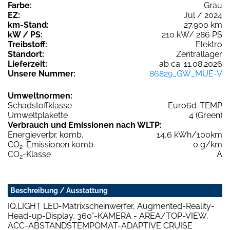
Farbe:
Grau
EZ:
Jul / 2024
km-Stand:
27.900 km
kW / PS:
210 kW/ 286 PS
Treibstoff:
Elektro
Standort:
Zentrallager
Lieferzeit:
ab ca. 11.08.2026
Unsere Nummer:
86829_GW_MUE-V
Umweltnormen:
Schadstoffklasse
Euro6d-TEMP
Umweltplakette
4 (Green)
Verbrauch und Emissionen nach WLTP:
Energieverbr. komb.
14,6 kWh/100km
CO
-Emissionen komb.
0 g/km
2
CO
-Klasse
A
2
Beschreibung / Ausstattung
IQ.LIGHT LED-Matrixscheinwerfer, Augmented-Reality-
Head-up-Display, 360°-KAMERA - AREA/TOP-VIEW,
ACC-ABSTANDSTEMPOMAT-ADAPTIVE CRUISE