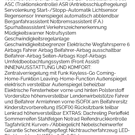
ASC (Traktionskontrolle) ASR (Antriebsschlupfregelung)
Servolenkung Start-/Stopp-Automatik Lichtsensor
Regensensor Innenspiegel automatisch abblendbar
Berganfahrassistent Notbremsassistent (F.A.)
Spurhalteassistent Verkehrszeichenerkennung
Müdigkeitswarner Notrufsystem
Geschwindigkeitsregelanlage
Geschwindigkeitsbegrenzer Elektrische Wegfahrsperre 6
Airbags Fahrer Airbag Beifahrer-Airbag ausschaltbar
Beifahrer-Airbag Seiten-Airbags Kopf-Airbags
Umfeldbeobachtungssystem (Front Assist)
INNENAUSSTATTUNG UND KOMFORT:
Zentralverriegelung mit Funk Keyless-Go Coming-
Home-Funktion Leaving-Home-Function Außenspiegel
elektrisch verstellbar Außenspiegel beheizbar
Elektrische Fensterheber vorne und hinten Polsterstoff
Vordersitze höhenverstellbar Lendenwirbelstütze Fahrer
und Beifahrer Armlehnen vorne ISOFIX am Beifahrersitz
Kindersitzvorbereitung (ISOFIX) Rücksitzbank teilbar
Lenkrad höhenverstellbar EXTRAS: Dachreling Perleffekt
Sommerreifen Stahlfelgen Notrad Reifendruckkontrolle
Tagfahrlicht Kurven-/Abbiegelicht Nebelscheinwerfer
Garantie Scheckheftgepflegt Nichtraucherfahrzeug LED-