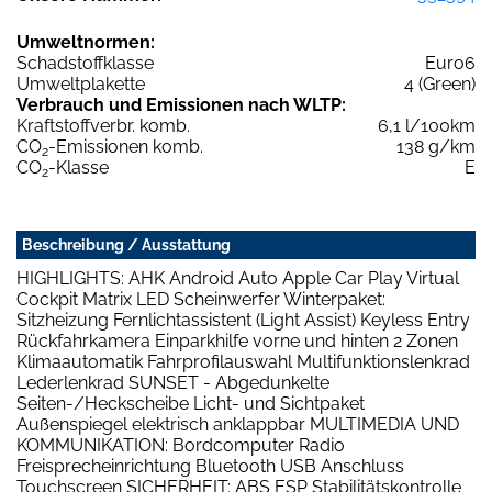
Umweltnormen:
Schadstoffklasse
Euro6
Umweltplakette
4 (Green)
Verbrauch und Emissionen nach WLTP:
Kraftstoffverbr. komb.
6,1 l/100km
CO
-Emissionen komb.
138 g/km
2
CO
-Klasse
E
2
Beschreibung / Ausstattung
HIGHLIGHTS: AHK Android Auto Apple Car Play Virtual
Cockpit Matrix LED Scheinwerfer Winterpaket:
Sitzheizung Fernlichtassistent (Light Assist) Keyless Entry
Rückfahrkamera Einparkhilfe vorne und hinten 2 Zonen
Klimaautomatik Fahrprofilauswahl Multifunktionslenkrad
Lederlenkrad SUNSET - Abgedunkelte
Seiten-/Heckscheibe Licht- und Sichtpaket
Außenspiegel elektrisch anklappbar MULTIMEDIA UND
KOMMUNIKATION: Bordcomputer Radio
Freisprecheinrichtung Bluetooth USB Anschluss
Touchscreen SICHERHEIT: ABS ESP Stabilitätskontrolle