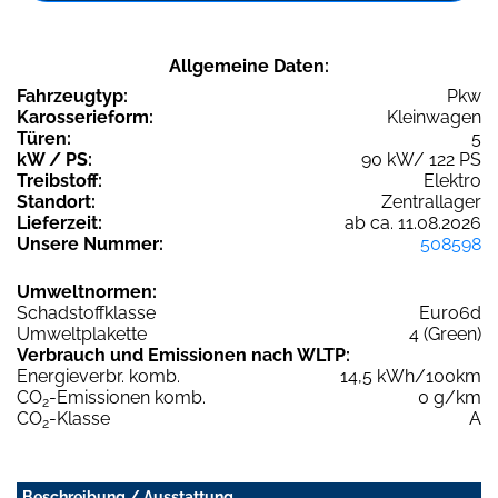
Allgemeine Daten:
Fahrzeugtyp:
Pkw
Karosserieform:
Kleinwagen
Türen:
5
kW / PS:
90 kW/ 122 PS
Treibstoff:
Elektro
Standort:
Zentrallager
Lieferzeit:
ab ca. 11.08.2026
Unsere Nummer:
508598
Umweltnormen:
Schadstoffklasse
Euro6d
Umweltplakette
4 (Green)
Verbrauch und Emissionen nach WLTP:
Energieverbr. komb.
14,5 kWh/100km
CO
-Emissionen komb.
0 g/km
2
CO
-Klasse
A
2
Beschreibung / Ausstattung