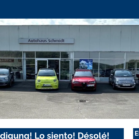
E
digung! Lo siento! Désolé!