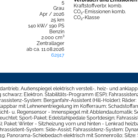
5
Kraftstoffverbr. komb.
Grau
CO
-Emissionen komb.
2
Apr / 2026
CO
-Klasse
2
25 km
140 kW/ 190 PS
Benzin
2.000 cm³
Zentrallager
ab ca. 11.08.2026
62917
dantrieb; Außenspiegel elektrisch verstell-, heiz- und anklappb
 schwarz; Elektron. Stabilitäts-Programm (ESP); Fahrassiste
assistenz-System: Berganfahr-Assistent (Hill-Holder); Räder: 
t/klappbar mit Lehnenentriegelung im Kofferraum; Schadstof
 Licht- u. Regensensor - Innenspiegel mit Abblendautomatik; 
euchtet; Sport-Paket; Edelstahlpedale Sportdesign; Fahrassis
 Paket: Winter - Sitzheizung vorn und hinten - Lenkrad heiz
ahrassistent-System: Side-Assist; Fahrassistenz-System: Dyna
R19; Panorama-Schiebedach elektrisch mit Sonnenrollo; Sitze: