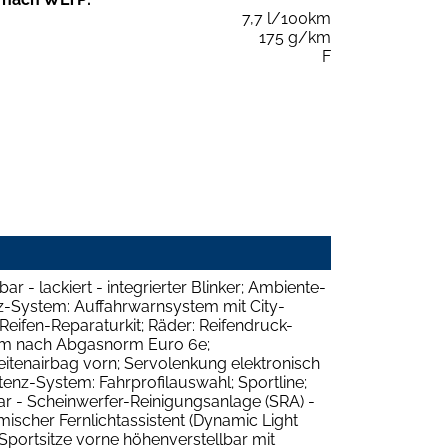
7,7 l/100km
175 g/km
F
ar - lackiert - integrierter Blinker; Ambiente-
nz-System: Auffahrwarnsystem mit City-
Reifen-Reparaturkit; Räder: Reifendruck-
farm nach Abgasnorm Euro 6e;
Seitenairbag vorn; Servolenkung elektronisch
tenz-System: Fahrprofilauswahl; Sportline;
bar - Scheinwerfer-Reinigungsanlage (SRA) -
mischer Fernlichtassistent (Dynamic Light
 Sportsitze vorne höhenverstellbar mit