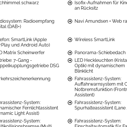
chhimmel schwarz
Isofix-Aufnahmen für Kin
an Rücksitz
diosystem: Radioempfang
Navi Amundsen + Web ra
ital (DAB+)
lefon: SmartLink (Apple
Wireless SmartLink
rPlay und Android Auto)
D Matrix Scheinwerfer
Panorama-Schiebedach
triebe: 7-Gang -
LED Heckleuchten (Krista
ppelkupplungsgetriebe DSG
Optik) mit dynamischem
Blinklicht
rkehrszeichenerkennung
Fahrassistenz-System:
Auffahrwarnsystem mit C
Notbremsfunktion (Front
Assistent)
hrassistenz-System:
Fahrassistenz-System:
namischer Fernlichtassistent
Spurhalteassistent (Lane 
namic Light Assist)
hrassistenz-System:
Fahrassistenz-System:
tikollisionsbremse (Multi
Einschaltautomatik für Fa