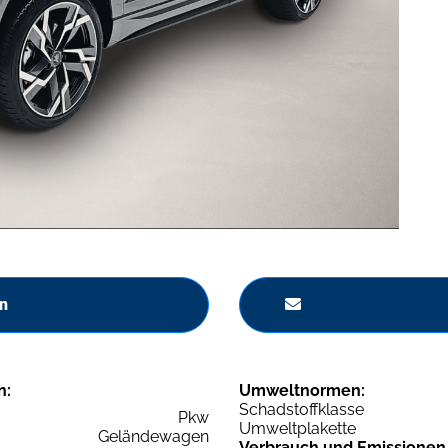
n
n:
Umweltnormen:
Schadstoffklasse
Pkw
Umweltplakette
Geländewagen
Verbrauch und Emissionen