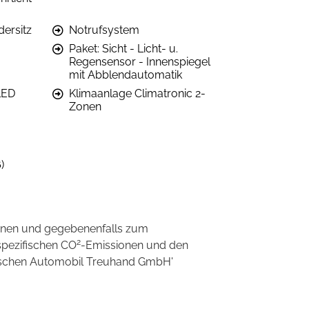
dersitz
Notrufsystem
Paket: Sicht - Licht- u.
Regensensor - Innenspiegel
mit Abblendautomatik
LED
Klimaanlage Climatronic 2-
Zonen
)
onen und gegebenenfalls zum
2
spezifischen CO
-Emissionen und den
eutschen Automobil Treuhand GmbH'