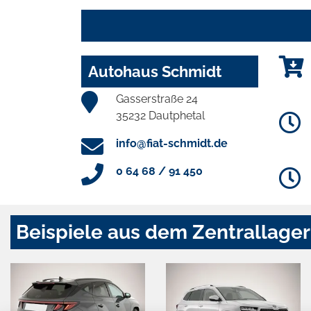
Autohaus Schmidt
Gasserstraße 24
35232 Dautphetal
info@fiat-schmidt.de
0 64 68 / 91 450
Beispiele aus dem Zentrallager