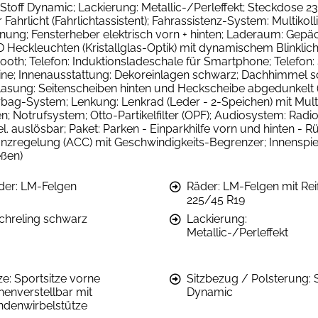
Stoff Dynamic; Lackierung: Metallic-/Perleffekt; Steckdose 23
ahrlicht (Fahrlichtassistent); Fahrassistenz-System: Multikoll
nung; Fensterheber elektrisch vorn + hinten; Laderaum: Gep
eckleuchten (Kristallglas-Optik) mit dynamischem Blinklich
ooth; Telefon: Induktionsladeschale für Smartphone; Telefon
line; Innenausstattung: Dekoreinlagen schwarz; Dachhimmel s
rglasung: Seitenscheiben hinten und Heckscheibe abgedunkelt 
rbag-System; Lenkung: Lenkrad (Leder - 2-Speichen) mit Multi
n; Notrufsystem; Otto-Partikelfilter (OPF); Audiosystem: Rad
 auslösbar; Paket: Parken - Einparkhilfe vorn und hinten - 
tanzregelung (ACC) mit Geschwindigkeits-Begrenzer; Innenspi
eßen)
der: LM-Felgen
Räder: LM-Felgen mit Rei
225/45 R19
chreling schwarz
Lackierung:
Metallic-/Perleffekt
ze: Sportsitze vorne
Sitzbezug / Polsterung: S
henverstellbar mit
Dynamic
ndenwirbelstütze