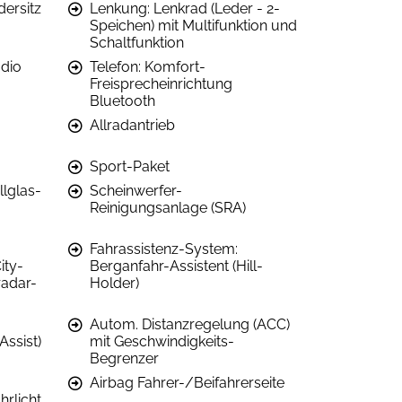
dersitz
Lenkung: Lenkrad (Leder - 2-
Speichen) mit Multifunktion und
Schaltfunktion
dio
Telefon: Komfort-
Freisprecheinrichtung
Bluetooth
Allradantrieb
Sport-Paket
llglas-
Scheinwerfer-
Reinigungsanlage (SRA)
Fahrassistenz-System:
ity-
Berganfahr-Assistent (Hill-
radar-
Holder)
Autom. Distanzregelung (ACC)
Assist)
mit Geschwindigkeits-
Begrenzer
Airbag Fahrer-/Beifahrerseite
hrlicht