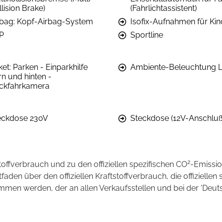
lision Brake)
(Fahrlichtassistent)
rbag: Kopf-Airbag-System
Isofix-Aufnahmen für Kin
P
Sportline
et: Parken - Einparkhilfe
Ambiente-Beleuchtung 
rn und hinten -
ckfahrkamera
eckdose 230V
Steckdose (12V-Anschluß
2
stoffverbrauch und zu den offiziellen spezifischen CO
-Emissi
en über den offiziellen Kraftstoffverbrauch, die offiziellen 
ommen werden, der an allen Verkaufsstellen und bei der 'D