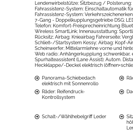
Lendenwirbelstütze; Sitzbezug / Polsterung: 
Fahrassistenz-System: Einschaltautomatik für F
Fahrassistenz-System: Verkehrszeichenerken
7-Gang - Doppelkupplungsgetriebe DSG; LED H
Telefon: Komfort-Freisprecheinrichtung Bluet
Wireless SmartLink; Innenausstattung: Sport
Rücksitz; Airbag: Knieairbag Fahrerseite; Ve
Schließ-/Startsystem Kessy; Airbag: Kopf-Ai
Scheinwerfer; Mittelarmlehne vorne und hinte
Web radio; Anhängerkupplung schwenkbar, el.
Spurhalteassistent (Lane Assist); Autom. Dis
Heckklappe/-Deckel elektrisch (öffnen+schli
Panorama-Schiebedach
Rä
elektrisch mit Sonnenrollo
Räder: Reifendruck-
Da
Kontrollsystem
Schalt-/Wählhebelgriff Leder
Sit
hö
Le