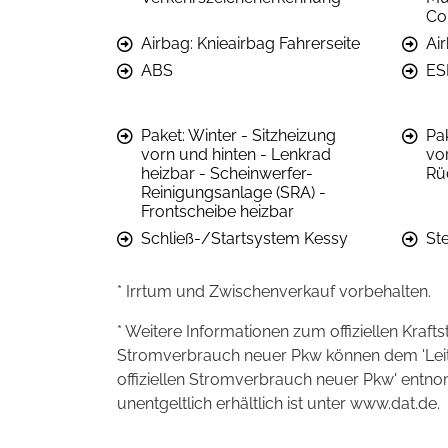
Col
Airbag: Knieairbag Fahrerseite
Ai
ABS
ES
Paket: Winter - Sitzheizung
Pak
vorn und hinten - Lenkrad
vo
heizbar - Scheinwerfer-
Rü
Reinigungsanlage (SRA) -
Frontscheibe heizbar
Schließ-/Startsystem Kessy
St
* Irrtum und Zwischenverkauf vorbehalten.
* Weitere Informationen zum offiziellen Kraft
Stromverbrauch neuer Pkw können dem 'Leitfad
offiziellen Stromverbrauch neuer Pkw' entn
unentgeltlich erhältlich ist unter www.dat.de.