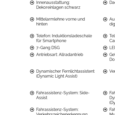
Innenausstattung:
Da
Dekoreinlagen schwarz
Mittelarmlehne vorne und
Au
hinten
dig
Telefon: Induktionsladeschale
Te
für Smartphone
Ca
7-Gang DSG
LE
Antriebsart: Allradantrieb
Ge
Do
Dynamischer Fernlichtassistent
Ve
(Dynamic Light Assist)
Fahrassistenz-System: Side-
Fa
Assist
Dy
(Dy
Fahrassistenz-System:
Fa
Verkehrszeichenerkennung
Mul