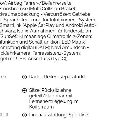
0V; Airbag Fahrer-/Beifahrerseite;
isionsbremse (Multi Collision Brake);
äckraumabdeckung - Verzurrösen; Getriebe:
t; Sprachsteuerung für Infotainment-System;
: SmartLink (Apple CarPlay und Android Auto);
chwarz; Isofix-Aufnahmen für Kindersitz an
(SunSet); Klimaanlage Climatronic 2-Zonen;
funktion und Schaltfunktion; LED Matrix
ioempfang digital (DAB+); Navi Amundsen +
Rückfahrkamera; Fahrassistenz-System:
egel mit USB-Anschluss (Typ C);
fen
Räder: Reifen-Reparaturkit
Sitze: Rücksitzlehne
geteilt/klappbar mit
Lehnenentriegelung im
Kofferraum
toff
Innenausstattung: Sportline