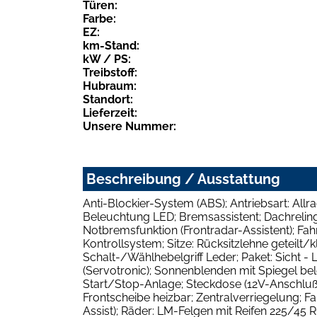
Türen:
Farbe:
EZ:
km-Stand:
kW / PS:
Treibstoff:
Hubraum:
Standort:
Lieferzeit:
Unsere Nummer:
Beschreibung / Ausstattung
Anti-Blockier-System (ABS); Antriebsart: Allra
Beleuchtung LED; Bremsassistent; Dachreling
Notbremsfunktion (Frontradar-Assistent); Fahr
Kontrollsystem; Sitze: Rücksitzlehne geteil
Schalt-/Wählhebelgriff Leder; Paket: Sicht -
(Servotronic); Sonnenblenden mit Spiegel bel
Start/Stop-Anlage; Steckdose (12V-Anschluß);
Frontscheibe heizbar; Zentralverriegelung; F
Assist); Räder: LM-Felgen mit Reifen 225/45 