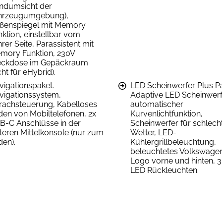
ndumsicht der
hrzeugumgebung),
ßenspiegel mit Memory
nktion, einstellbar vom
rer Seite, Parassistent mit
mory Funktion, 230V
eckdose im Gepäckraum
cht für eHybrid).
vigationspaket.
LED Scheinwerfer Plus Pa
vigationssystem,
Adaptive LED Scheinwerf
rachsteuerung, Kabelloses
automatischer
den von Mobiltelefonen, 2x
Kurvenlichtfunktion,
B-C Anschlüsse in der
Scheinwerfer für schlech
nteren Mittelkonsole (nur zum
Wetter, LED-
den).
Kühlergrillbeleuchtung,
beleuchtetes Volkswage
Logo vorne und hinten, 
LED Rückleuchten.