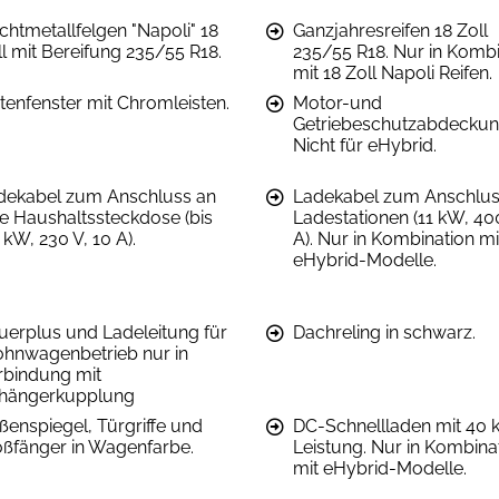
chtmetallfelgen "Napoli" 18
Ganzjahresreifen 18 Zoll
ll mit Bereifung 235/55 R18.
235/55 R18. Nur in Kombi
mit 18 Zoll Napoli Reifen.
itenfenster mit Chromleisten.
Motor-und
Getriebeschutzabdeckun
Nicht für eHybrid.
dekabel zum Anschluss an
Ladekabel zum Anschlus
ne Haushaltssteckdose (bis
Ladestationen (11 kW, 40
 kW, 230 V, 10 A).
A). Nur in Kombination mi
eHybrid-Modelle.
uerplus und Ladeleitung für
Dachreling in schwarz.
hnwagenbetrieb nur in
rbindung mit
hängerkupplung
ßenspiegel, Türgriffe und
DC-Schnellladen mit 40
oßfänger in Wagenfarbe.
Leistung. Nur in Kombina
mit eHybrid-Modelle.