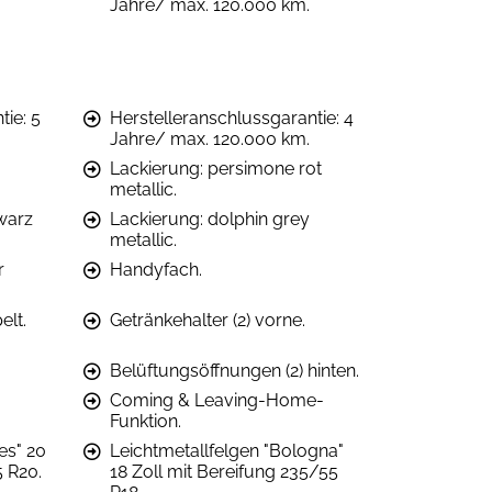
Jahre/ max. 120.000 km.
ie: 5
Herstelleranschlussgarantie: 4
Jahre/ max. 120.000 km.
Lackierung: persimone rot
metallic.
warz
Lackierung: dolphin grey
metallic.
r
Handyfach.
lt.
Getränkehalter (2) vorne.
Belüftungsöffnungen (2) hinten.
Coming & Leaving-Home-
Funktion.
es" 20
Leichtmetallfelgen "Bologna"
5 R20.
18 Zoll mit Bereifung 235/55