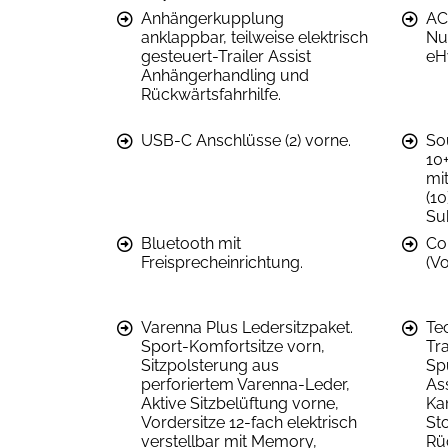
Anhängerkupplung
AC
anklappbar, teilweise elektrisch
Nu
gesteuert-Trailer Assist
eH
Anhängerhandling und
Rückwärtsfahrhilfe.
USB-C Anschlüsse (2) vorne.
So
10+
mi
(10
Su
Bluetooth mit
Co
Freisprecheinrichtung.
(Vo
Varenna Plus Ledersitzpaket.
Te
Sport-Komfortsitze vorn,
Tra
Sitzpolsterung aus
Sp
perforiertem Varenna-Leder,
Ass
Aktive Sitzbelüftung vorne,
Ka
Vordersitze 12-fach elektrisch
Sto
verstellbar mit Memory,
Rü