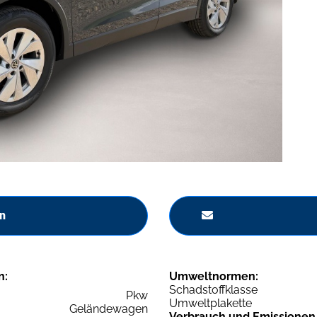
n
n:
Umweltnormen:
Schadstoffklasse
Pkw
Umweltplakette
Geländewagen
Verbrauch und Emissionen