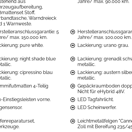
stehend aus
Jahre/ max. 90.000 km.
hrzeugaufbereitung,
ßmattenset Stoff,
rbandtasche, Warndreieck
d 1 Warnweste.
rstelleranschlussgarantie: 5
Herstelleranschlussgarant
hre/ max. 150.000 km.
Jahre/ max. 100.000 km.
ckierung: pure white.
Lackierung: urano grau.
ckierung: night shade blue
Lackierung: grenadil sch
allic.
metallic.
ckierung: cipressino blau
Lackierung: austern silbe
allic.
metallic.
mmifußmatten 4-Teilig
Gepäckraumboden doppe
Nicht für eHybrid 48V.
-Einstiegsleisten vorne.
LED Tagfahrlicht.
gensensor.
LED Scheinwerfer.
ifenreparaturset,
Leichtmetallfelgen "Cann
rkzeuge.
Zoll mit Bereifung 235/4