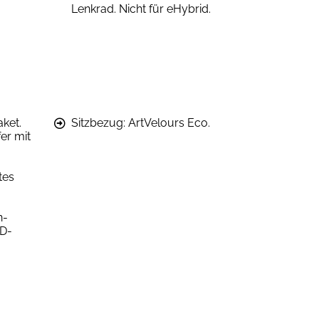
Lenkrad. Nicht für eHybrid.
ket.
Sitzbezug: ArtVelours Eco.
er mit
tes
n-
3D-