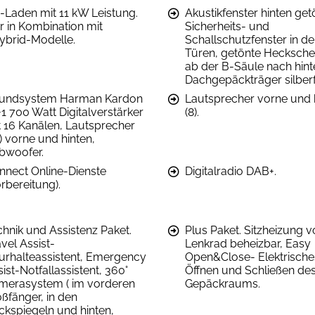
-Laden mit 11 kW Leistung.
Akustikfenster hinten get
r in Kombination mit
Sicherheits- und
ybrid-Modelle.
Schallschutzfenster in d
Türen, getönte Hecksche
ab der B-Säule nach hint
Dachgepäckträger silberf
undsystem Harman Kardon
Lautsprecher vorne und 
1 700 Watt Digitalverstärker
(8).
t 16 Kanälen, Lautsprecher
) vorne und hinten,
bwoofer.
nnect Online-Dienste
Digitalradio DAB+.
rbereitung).
chnik und Assistenz Paket.
Plus Paket. Sitzheizung v
vel Assist-
Lenkrad beheizbar, Easy
urhalteassistent, Emergency
Open&Close- Elektrische
ist-Notfallassistent, 360°
Öffnen und Schließen de
merasystem ( im vorderen
Gepäckraums.
ßfänger, in den
ckspiegeln und hinten,