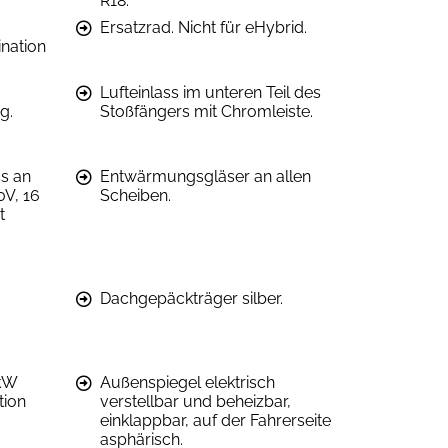
R18.
Ersatzrad. Nicht für eHybrid.
nation
Lufteinlass im unteren Teil des
g.
Stoßfängers mit Chromleiste.
s an
Entwärmungsgläser an allen
0V, 16
Scheiben.
t
Dachgepäckträger silber.
 kW
Außenspiegel elektrisch
tion
verstellbar und beheizbar,
einklappbar, auf der Fahrerseite
asphärisch.