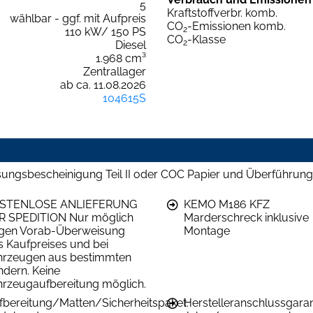
5
Kraftstoffverbr. komb.
wählbar - ggf. mit Aufpreis
CO
-Emissionen komb.
2
110 kW/ 150 PS
CO
-Klasse
2
Diesel
1.968 cm³
Zentrallager
ab ca. 11.08.2026
104615S
ungsbescheinigung Teil II oder COC Papier und Überführung f
STENLOSE ANLIEFERUNG
KEMO M186 KFZ
R SPEDITION Nur möglich
Marderschreck inklusive
gen Vorab-Überweisung
Montage
s Kaufpreises und bei
hrzeugen aus bestimmten
ndern. Keine
hrzeugaufbereitung möglich.
fbereitung/Matten/Sicherheitspaket.
Herstelleranschlussgarant