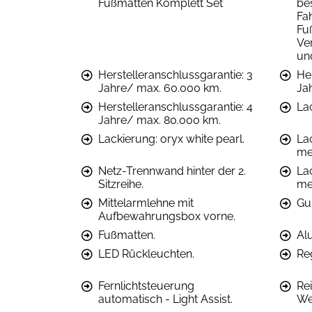
Fußmatten Komplett Set
be
Fa
Fu
Ve
un
Herstelleranschlussgarantie: 3
He
Jahre/ max. 60.000 km.
Ja
Herstelleranschlussgarantie: 4
La
Jahre/ max. 80.000 km.
Lackierung: oryx white pearl.
La
met
Netz-Trennwand hinter der 2.
La
Sitzreihe.
met
Mittelarmlehne mit
Gu
Aufbewahrungsbox vorne.
Fußmatten.
Alu
LED Rückleuchten.
Re
Fernlichtsteuerung
Re
automatisch - Light Assist.
We