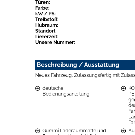
Türen:
Farbe:
kW / PS:
Treibstoff:
Hubraum:
Standort:
Lieferzeit:
Unsere Nummer:
Beschreibung / Ausstattung
Neues Fahrzeug, Zulassungsfertig mit Zulass
deutsche
KO
Bedienungsanleitung.
PE
ge
de
Fa
Lä
Fa
Gummi Laderaummatte und
Au