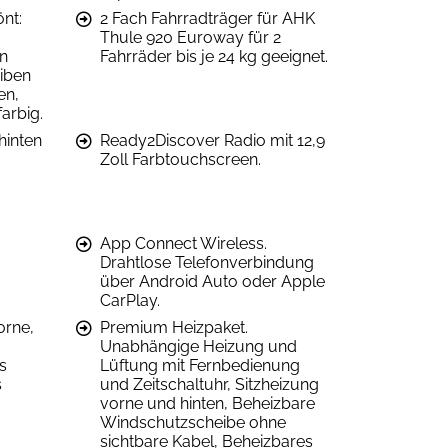
önt:
2 Fach Fahrradträger für AHK
Thule 920 Euroway für 2
en
Fahrräder bis je 24 kg geeignet.
iben
en,
arbig.
hinten
Ready2Discover Radio mit 12,9
Zoll Farbtouchscreen.
App Connect Wireless.
Drahtlose Telefonverbindung
über Android Auto oder Apple
CarPlay.
orne,
Premium Heizpaket.
Unabhängige Heizung und
s
Lüftung mit Fernbedienung
s
und Zeitschaltuhr, Sitzheizung
vorne und hinten, Beheizbare
Windschutzscheibe ohne
sichtbare Kabel, Beheizbares