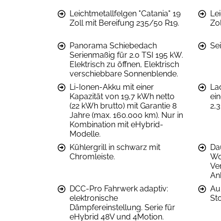
Leichtmetallfelgen "Catania" 19
Lei
Zoll mit Bereifung 235/50 R19.
Zo
Panorama Schiebedach
Se
Serienmaßig für 2.0 TSI 195 kW.
Elektrisch zu öffnen, Elektrisch
verschiebbare Sonnenblende.
Li-Ionen-Akku mit einer
La
Kapazität von 19,7 kWh netto
ei
(22 kWh brutto) mit Garantie 8
2,3
Jahre (max. 160.000 km). Nur in
Kombination mit eHybrid-
Modelle.
Kühlergrill in schwarz mit
Da
Chromleiste.
Wo
Ve
An
DCC-Pro Fahrwerk adaptiv:
Au
elektronische
St
Dämpfereinstellung. Serie für
eHybrid 48V und 4Motion.