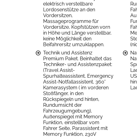
elektrisch verstellbare
Ru
Lordosenstütze an den
Fa
Vordersitzen,
Au
Massageprogramme für
Fu
Vordersitze, Kopfstützen vorn
Fah
in Höhe und Länge verstellbar,
Me
keine Möglichkeit den
St
Beifahrersitz umzuklappen.
(ni
Technik und Assistenz
Na
Premium Paket. Beinhaltet das
Na
Techniker- und Assistenzpaket:
Sp
(Travel Assist-
La
Spurhalteassistent, Emergency
US
Assist-Notfallassistent, 360°
hi
Kamerasystem ( im vorderen
La
Stoßfänger, in den
Rückspiegeln und hinten,
Rundumsicht der
Fahrzeugumgebung),
Außenspiegel mit Memory
Funktion, einstellbar vom
Fahrer Seite, Parassistent mit
Memory Funktion, 230V