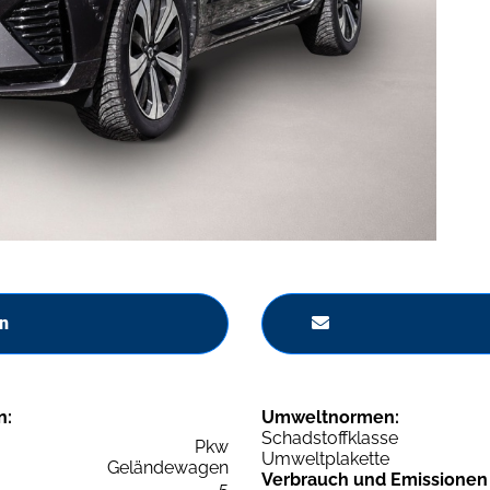
n
n:
Umweltnormen:
Schadstoffklasse
Pkw
Umweltplakette
Geländewagen
Verbrauch und Emissionen
5