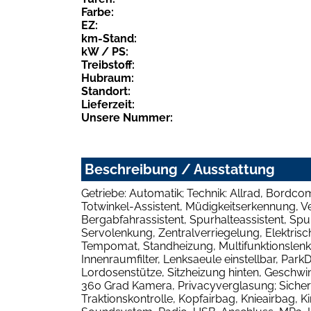
Farbe:
EZ:
km-Stand:
kW / PS:
Treibstoff:
Hubraum:
Standort:
Lieferzeit:
Unsere Nummer:
Beschreibung / Ausstattung
Getriebe: Automatik; Technik: Allrad, Bordcomp
Totwinkel-Assistent, Müdigkeitserkennung, V
Bergabfahrassistent, Spurhalteassistent, Sp
Servolenkung, Zentralverriegelung, Elektrisc
Tempomat, Standheizung, Multifunktionslenkra
Innenraumfilter, Lenksaeule einstellbar, Pa
Lordosenstütze, Sitzheizung hinten, Geschwi
360 Grad Kamera, Privacyverglasung; Sicherhe
Traktionskontrolle, Kopfairbag, Knieairbag, 