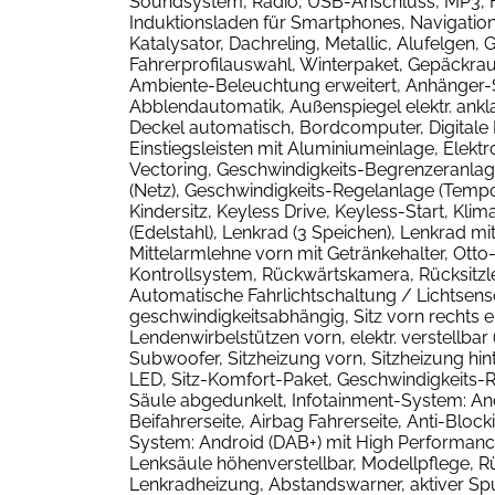
Soundsystem, Radio, USB-Anschluss, MP3, H
Induktionsladen für Smartphones, Navigation
Katalysator, Dachreling, Metallic, Alufelg
Fahrerprofilauswahl, Winterpaket, Gepäckrau
Ambiente-Beleuchtung erweitert, Anhänger-St
Abblendautomatik, Außenspiegel elektr. ankl
Deckel automatisch, Bordcomputer, Digitale In
Einstiegsleisten mit Aluminiumeinlage, Elektr
Vectoring, Geschwindigkeits-Begrenzeranlage
(Netz), Geschwindigkeits-Regelanlage (Tempom
Kindersitz, Keyless Drive, Keyless-Start, Kl
(Edelstahl), Lenkrad (3 Speichen), Lenkrad m
Mittelarmlehne vorn mit Getränkehalter, Otto-
Kontrollsystem, Rückwärtskamera, Rücksitz
Automatische Fahrlichtschaltung / Lichtsen
geschwindigkeitsabhängig, Sitz vorn rechts ele
Lendenwirbelstützen vorn, elektr. verstellba
Subwoofer, Sitzheizung vorn, Sitzheizung hi
LED, Sitz-Komfort-Paket, Geschwindigkeits-
Säule abgedunkelt, Infotainment-System: A
Beifahrerseite, Airbag Fahrerseite, Anti-Bl
System: Android (DAB+) mit High Performance
Lenksäule höhenverstellbar, Modellpflege, Rü
Lenkradheizung, Abstandswarner, aktiver Spu