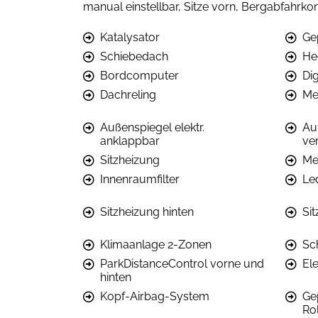
manual einstellbar, Sitze vorn, Bergabfahrkon
Katalysator
Ge
Schiebedach
He
Bordcomputer
Dig
Dachreling
Met
Außenspiegel elektr.
Au
anklappbar
ver
Sitzheizung
Me
Innenraumfilter
Le
Sitzheizung hinten
Sit
Klimaanlage 2-Zonen
Sc
ParkDistanceControl vorne und
El
hinten
Kopf-Airbag-System
Ge
Ro