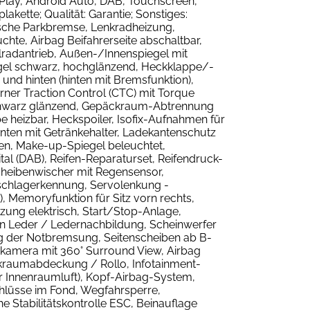
Play, Android Auto, DAB, Touchscreen,
ette; Qualität: Garantie; Sonstiges:
ische Parkbremse, Lenkradheizung,
hte, Airbag Beifahrerseite abschaltbar,
lradantrieb, Außen-/Innenspiegel mit
iegel schwarz, hochglänzend, Heckklappe/-
 und hinten (hinten mit Bremsfunktion),
orner Traction Control (CTC) mit Torque
n schwarz glänzend, Gepäckraum-Abtrennung
e heizbar, Heckspoiler, Isofix-Aufnahmen für
hinten mit Getränkehalter, Ladekantenschutz
lgen, Make-up-Spiegel beleuchtet,
ital (DAB), Reifen-Reparaturset, Reifendruck-
heibenwischer mit Regensensor,
eschlagerkennung, Servolenkung -
y), Memoryfunktion für Sitz vorn rechts,
izung elektrisch, Start/Stop-Anlage,
orn Leder / Ledernachbildung, Scheinwerfer
g der Notbremsung, Seitenscheiben ab B-
kamera mit 360° Surround View, Airbag
ckraumabdeckung / Rollo, Infotainment-
er Innenraumluft), Kopf-Airbag-System,
chlüsse im Fond, Wegfahrsperre,
 Stabilitätskontrolle ESC, Beinauflage