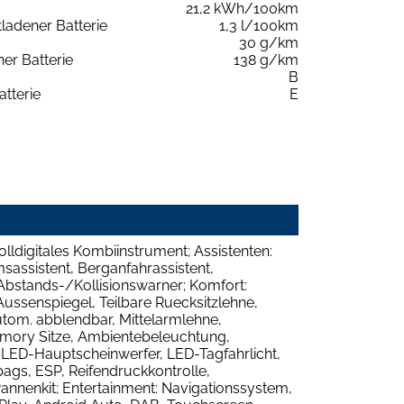
21,2 kWh/100km
tladener Batterie
1,3 l/100km
30 g/km
er Batterie
138 g/km
B
atterie
E
Volldigitales Kombiinstrument; Assistenten:
sassistent, Berganfahrassistent,
Abstands-/Kollisionswarner; Komfort:
Aussenspiegel, Teilbare Ruecksitzlehne,
utom. abblendbar, Mittelarmlehne,
Memory Sitze, Ambientebeleuchtung,
 LED-Hauptscheinwerfer, LED-Tagfahrlicht,
bags, ESP, Reifendruckkontrolle,
Pannenkit; Entertainment: Navigationssystem,