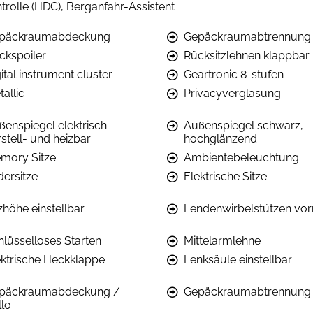
trolle (HDC), Berganfahr-Assistent
päckraumabdeckung
Gepäckraumabtrennung
ckspoiler
Rücksitzlehnen klappbar
ital instrument cluster
Geartronic 8-stufen
allic
Privacyverglasung
ßenspiegel elektrisch
Außenspiegel schwarz,
stell- und heizbar
hochglänzend
mory Sitze
Ambientebeleuchtung
dersitze
Elektrische Sitze
zhöhe einstellbar
Lendenwirbelstützen vor
hlüsselloses Starten
Mittelarmlehne
ektrische Heckklappe
Lenksäule einstellbar
päckraumabdeckung /
Gepäckraumabtrennung 
llo