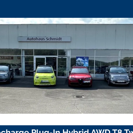
echarge Plug-In Hybrid AWD T8 T