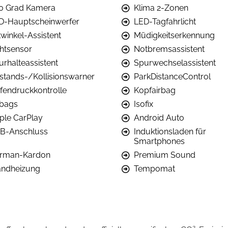
0 Grad Kamera
Klima 2-Zonen
D-Hauptscheinwerfer
LED-Tagfahrlicht
twinkel-Assistent
Müdigkeitserkennung
chtsensor
Notbremsassistent
urhalteassistent
Spurwechselassistent
stands-/Kollisionswarner
ParkDistanceControl
ifendruckkontrolle
Kopfairbag
rbags
Isofix
ple CarPlay
Android Auto
B-Anschluss
Induktionsladen für
Smartphones
rman-Kardon
Premium Sound
andheizung
Tempomat
2