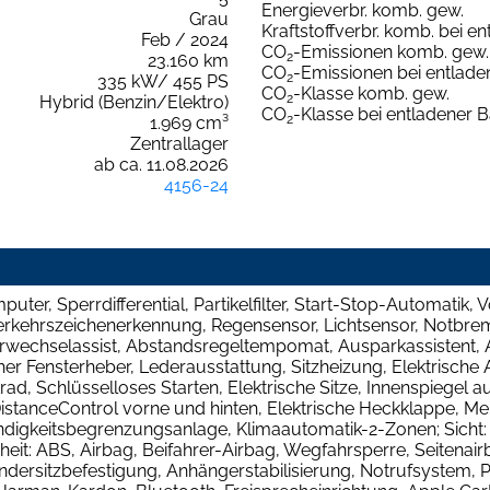
Energieverbr. komb. gew.
Grau
Kraftstoffverbr. komb. bei en
Feb / 2024
CO
-Emissionen komb. gew.
2
23.160 km
CO
-Emissionen bei entladen
2
335 kW/ 455 PS
CO
-Klasse komb. gew.
2
Hybrid (Benzin/Elektro)
CO
-Klasse bei entladener B
2
1.969 cm³
Zentrallager
ab ca. 11.08.2026
4156-24
uter, Sperrdifferential, Partikelfilter, Start-Stop-Automatik, 
erkehrszeichenerkennung, Regensensor, Lichtsensor, Notbrem
urwechselassist, Abstandsregeltempomat, Ausparkassistent, 
her Fensterheber, Lederausstattung, Sitzheizung, Elektrische 
d, Schlüsselloses Starten, Elektrische Sitze, Innenspiegel a
rkDistanceControl vorne und hinten, Elektrische Heckklappe, 
ndigkeitsbegrenzungsanlage, Klimaautomatik-2-Zonen; Sicht:
it: ABS, Airbag, Beifahrer-Airbag, Wegfahrsperre, Seitenair
Kindersitzbefestigung, Anhängerstabilisierung, Notrufsystem, 