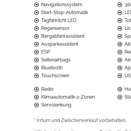
Navigationssystem
36
Start-Stop-Automatik
LE
Tagfahrlicht LED
To
Regensensor
Li
Bergabfahrassistent
Sp
Ausparkassistent
Ab
ESP
Re
Seitenairbags
Ai
Bluetooth
Ap
Touchscreen
US
Radio
Ha
Klimaautomatik-2-Zonen
St
Servolenkung
* Irrtum und Zwischenverkauf vorbehalten.