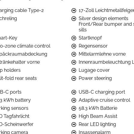
arging cable Type-2
17-Zoll Leichtmetallfelge
chreling
Silver design elements
Front/Rear bumper and 
sills
art-Key
Startknopf
o-zone climate control
Regensensor
päckraumabdeckung
Mittelarmlehne vorne
tränkehalter vorne
Innenraumbeleuchtung 
p holders
Lugage cover
it-fold rear seats
Power steering
B-C ports
USB-C charging port
.3 kWh battery
Adaptive cruise control
rking sensors
58.3 kWh Batterie
D Tagfahrlicht
High Beam Assist
D-Scheinwerfer
Rear LED lighting
rking camera
Insassenalarm