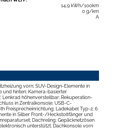
14,9 kWh/100km
0 g/km
A
 Sitzheizung vorn; SUV-Design-Elemente in
ne und hinten; Kamera-basierter
; Lenkrad höhenverstellbar; Rekuperation-
chluss in Zentralkonsole; USB-C-
h Freisprecheinrichtung; Ladekabel Typ-2; 6
mente in Silber Front-/Heckstoßfänger und
fenreparaturset; Dachreling; Gepäcknetzösen
lektronisch unterstützt; Dachkonsole vorn