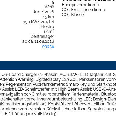
5
Energieverbr. komb.
Weiß
CO
-Emissionen komb.
2
Jun / 2026
CO
-Klasse
2
15 km
150 kW/ 204 PS
Elektro
1 cm³
Zentrallager
ab ca. 11.08.2026
99038
h; On-Board Charger (3-Phasen, AC, 11kW); LED Tagfahrlicht;
Attention Warning; Digitaldisplay 12,3 Zoll; Parksensoren vor
nen; Regensensor; Rückfahrkamera; Smart-Key und Startknopf
ow Assist; LED-Scheinwerfer mit High Beam Assist; USB-C-Ans
ennavigation ccNC mit europaweitem Kartenmaterial; Bluetoot
Getränkehalter vorne; Innenraumbeleuchtung LED; Design-Ele
(Klimatisierungsfunktion); Kopfstützen höhenverstellbar; Rei
mlehne vorne/hinten; Rücksitzlehne teilbar; Servolenkung e
LED; Lüftung (unvollständig)