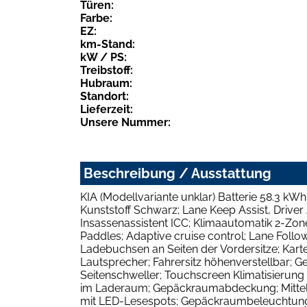
Türen:
Farbe:
EZ:
km-Stand:
kW / PS:
Treibstoff:
Hubraum:
Standort:
Lieferzeit:
Unsere Nummer:
Beschreibung / Ausstattung
KIA (Modellvariante unklar) Batterie 58.3 kW
Kunststoff Schwarz; Lane Keep Assist, Driver 
Insassenassistent ICC; Klimaautomatik 2-Zo
Paddles; Adaptive cruise control; Lane Foll
Ladebuchsen an Seiten der Vordersitze; Kart
Lautsprecher; Fahrersitz höhenverstellbar; 
Seitenschweller; Touchscreen Klimatisierung 
im Laderaum; Gepäckraumabdeckung; Mittelar
mit LED-Lesespots; Gepäckraumbeleuchtung 