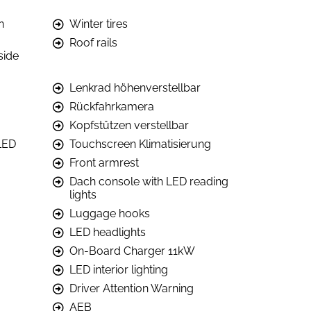
n
Winter tires
Roof rails
side
Lenkrad höhenverstellbar
Rückfahrkamera
Kopfstützen verstellbar
LED
Touchscreen Klimatisierung
Front armrest
Dach console with LED reading
lights
Luggage hooks
LED headlights
On-Board Charger 11kW
LED interior lighting
Driver Attention Warning
AEB