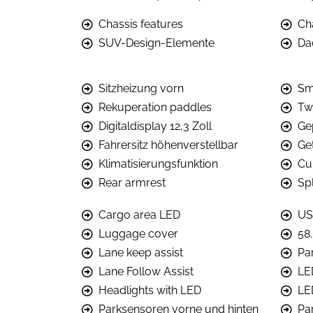
Chassis features
Ch
SUV-Design-Elemente
Da
Sitzheizung vorn
Sm
Rekuperation paddles
Tw
Digitaldisplay 12,3 Zoll
Ge
Fahrersitz höhenverstellbar
Ge
Klimatisierungsfunktion
Cu
Rear armrest
Spl
Cargo area LED
US
Luggage cover
58
Lane keep assist
Pa
Lane Follow Assist
LE
Headlights with LED
LE
Parksensoren vorne und hinten
Pa