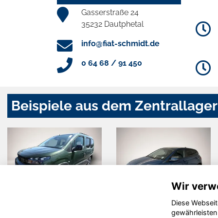
Gasserstraße 24
35232 Dautphetal
info@fiat-schmidt.de
0 64 68 / 91 450
Beispiele aus dem Zentrallager
Wir verw
Diese Webseit
 500e
Volkswagen
Opel M
gewährleisten