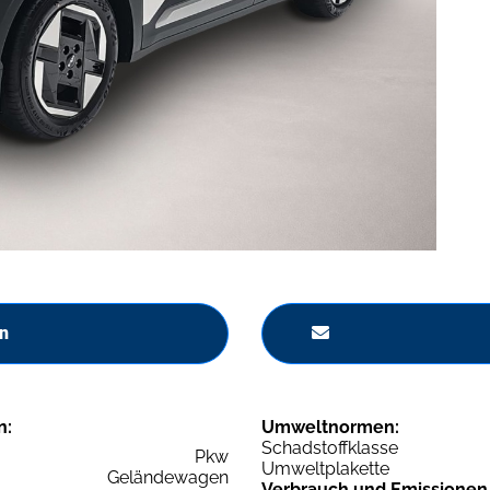
n
n:
Umweltnormen:
Schadstoffklasse
Pkw
Umweltplakette
Geländewagen
Verbrauch und Emissionen