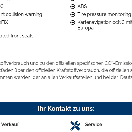
AC
ABS
nt collision warning
Tire pressure monitoring
OFIX
Kartenavigation ccNC mi
Europa
ated front seats
2
stoffverbrauch und zu den offiziellen spezifischen CO
-Emissi
en über den offiziellen Kraftstoffverbrauch, die offiziellen 
ommen werden, der an allen Verkaufsstellen und bei der 'D
Ihr Kontakt zu uns:
Verkauf
Service