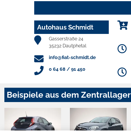
Autohaus Schmidt
Gasserstraße 24
35232 Dautphetal
info@fiat-schmidt.de
0 64 68 / 91 450
Beispiele aus dem Zentrallager