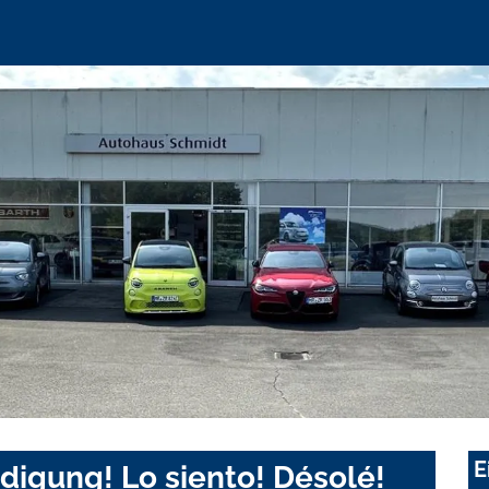
E
digung! Lo siento! Désolé!