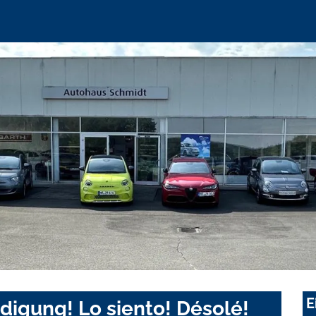
E
digung! Lo siento! Désolé!